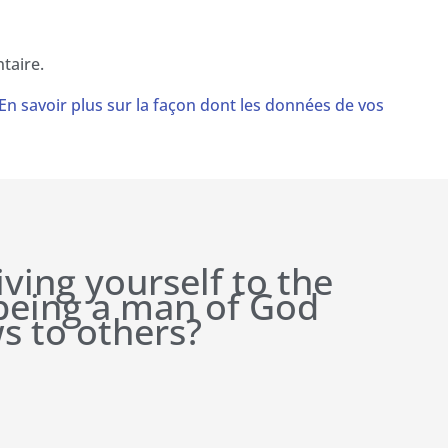
taire.
En savoir plus sur la façon dont les données de vos
iving yourself to the
 being a man of God
s to others?