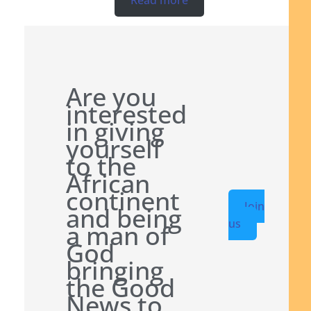
Read more
Are you
interested
in giving
yourself
to the
African
continent
Join
and being
us
a man of
God
bringing
the Good
News to