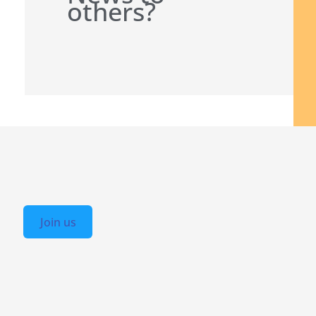
others?
Join us