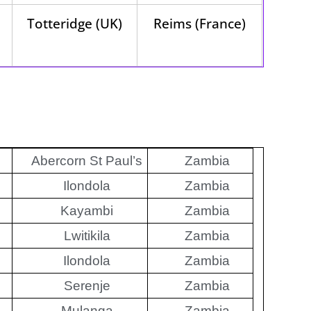
Totteridge (UK)
Reims (France)
Abercorn St Paul’s
Zambia
Ilondola
Zambia
Kayambi
Zambia
Lwitikila
Zambia
Ilondola
Zambia
Serenje
Zambia
Mulanga
Zambia