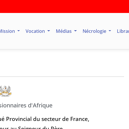
Mission
Vocation
Médias
Nécrologie
Libra
sionnaires d'Afrique
ué Provincial du secteur de France,
tour au Seigneur du Père