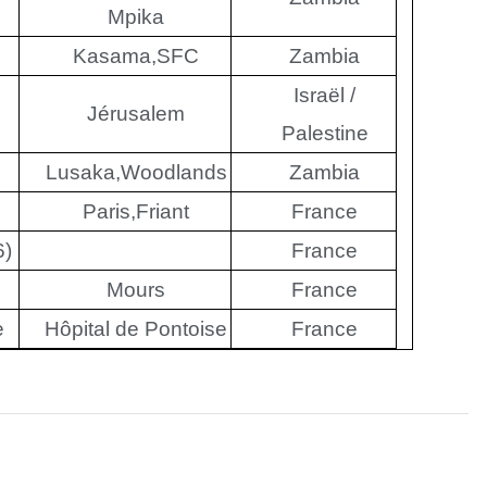
Mpika
Kasama,SFC
Zambia
Israël /
Jérusalem
Palestine
Lusaka,Woodlands
Zambia
Paris,Friant
France
6)
France
Mours
France
e
Hôpital de Pontoise
France