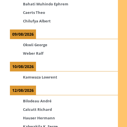
Bahati Muhindo Ephrem
Caerts Theo
Chilufya Albert
09/08/2026
Okwii George
Weber Ralf
10/08/2026
Kamwaza Lowrent
12/08/2026
Bilodeau André
Calcutt Richard
Hauser Hermann
Kabwakila K. Serge