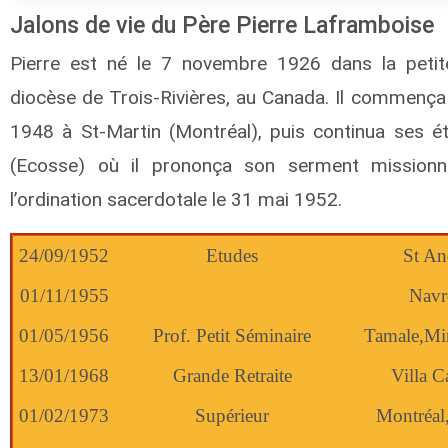
Jalons de vie du Père Pierre Laframboise
Pierre est né le 7 novembre 1926 dans la petite
diocèse de Trois-Rivières, au Canada. Il commença 
1948 à St-Martin (Montréal), puis continua ses é
(Ecosse) où il prononça son serment mission
l’ordination sacerdotale le 31 mai 1952.
24/09/1952
Etudes
St An
01/11/1955
Navr
01/05/1956
Prof. Petit Séminaire
Tamale,Mi
13/01/1968
Grande Retraite
Villa Ca
01/02/1973
Supérieur
Montréal