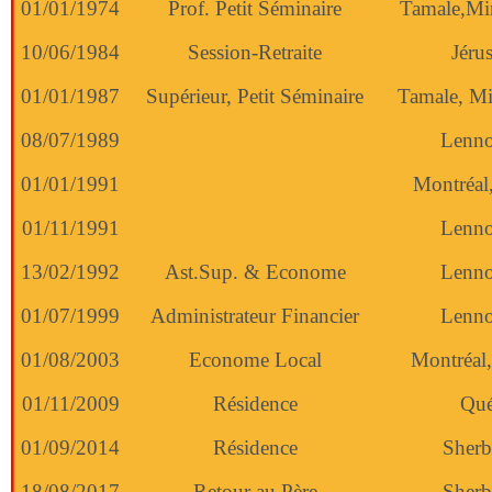
01/01/1974
Prof. Petit Séminaire
Tamale,Mi
10/06/1984
Session-Retraite
Jéru
01/01/1987
Supérieur, Petit Séminaire
Tamale, Mi
08/07/1989
Lenno
01/01/1991
Montréal
01/11/1991
Lenno
13/02/1992
Ast.Sup. & Econome
Lenno
01/07/1999
Administrateur Financier
Lenno
01/08/2003
Econome Local
Montréal,
01/11/2009
Résidence
Qué
01/09/2014
Résidence
Sherb
18/08/2017
Retour au Père
Sherb