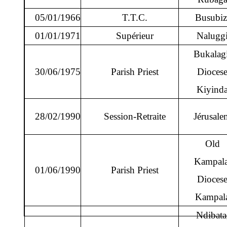
05/01/1966
T.T.C.
Busubiz
01/01/1971
Supérieur
Nalugg
Bukalag
30/06/1975
Parish Priest
Dioces
Kiyind
28/02/1990
Session-Retraite
Jérusal
Old
Kampala
01/06/1990
Parish Priest
Dioces
Kampal
Ndibata