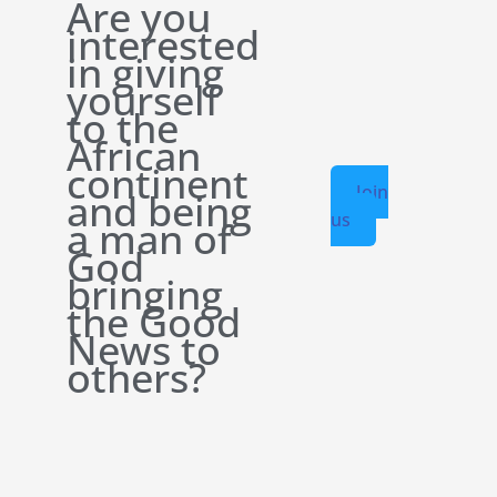
Are you
interested
in giving
yourself
to the
African
continent
Join
and being
us
a man of
God
bringing
the Good
News to
others?