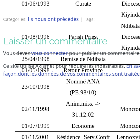
01/06/1993
Curate
Dioces
Kiyind
Ils nous ont précédés
Categories:
| Tags:
Ndibata
01/08/1996
Parish Priest
Dioces
Laisser un commentaire
Kiyind
Vous devez
vous connecter
pour publier un commentaire
25/04/1998
Remise de Ndibata
Ce site utilise Akismet pour réduire les indésirables.
En sav
01/05/1998
Retour Province
façon dont les données de vos commentaires sont traitée
Nommé ANA
23/10/1998
(PE.98/10)
Anim.miss. ->
02/11/1998
Moncto
31.12.02
01/07/1999
Econome
Moncto
01/11/2001
Résidence+Serv.Confr
Lennoxvi