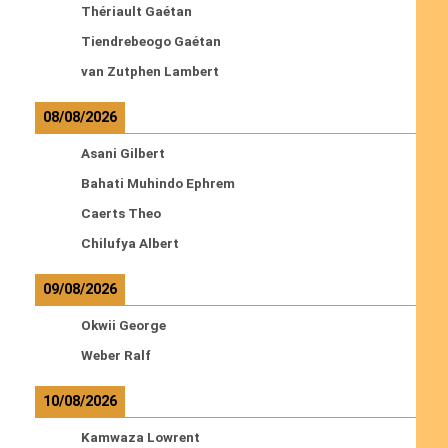
Thériault Gaétan
Tiendrebeogo Gaétan
van Zutphen Lambert
08/08/2026
Asani Gilbert
Bahati Muhindo Ephrem
Caerts Theo
Chilufya Albert
09/08/2026
Okwii George
Weber Ralf
10/08/2026
Kamwaza Lowrent