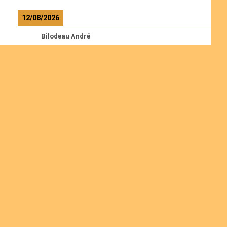
12/08/2026
Bilodeau André
Calcutt Richard
Hauser Hermann
Kabwakila K. Serge
Read more
Ordinations
Join us