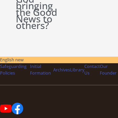
bringing
the Good
News to
others?
English new
Safeguarding
Initial
Contact
Our
Archives
Library
Policies
Formation
Us
Founder