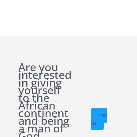
Are you
interested
in giving
yourself
to the
African
continent
Join
and being
us
a man of
God