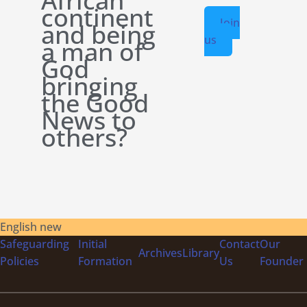
African
continent
Join
and being
us
a man of
God
bringing
the Good
News to
others?
English new
Safeguarding
Initial
Contact
Our
Archives
Library
Policies
Formation
Us
Founder