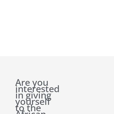
Are you
interested
in giving
yourself
to the