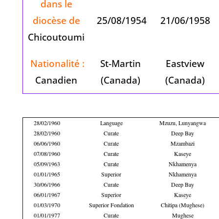
dans le
diocèse de
25/08/1954
21/06/1958
Chicoutoumi
Nationalité :
St-Martin
Eastview
Canadien
(Canada)
(Canada)
28/02/1960
Language
Mzuzu, Lunyangwa
28/02/1960
Curate
Deep Bay
06/06/1960
Curate
Mzambazi
07/08/1960
Curate
Kaseye
05/09/1963
Curate
Nkhamenya
01/01/1965
Superior
Nkhamenya
30/06/1966
Curate
Deep Bay
06/01/1967
Superior
Kaseye
01/03/1970
Superior Fondation
Chitipa (Mughese)
01/01/1977
Curate
Mughese