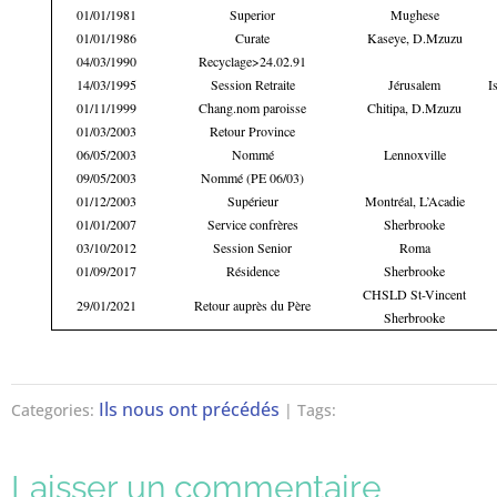
01/01/1981
Superior
Mughese
01/01/1986
Curate
Kaseye, D.Mzuzu
04/03/1990
Recyclage>24.02.91
14/03/1995
Session Retraite
Jérusalem
I
01/11/1999
Chang.nom paroisse
Chitipa, D.Mzuzu
01/03/2003
Retour Province
06/05/2003
Nommé
Lennoxville
09/05/2003
Nommé (PE 06/03)
01/12/2003
Supérieur
Montréal, L’Acadie
01/01/2007
Service confrères
Sherbrooke
03/10/2012
Session Senior
Roma
01/09/2017
Résidence
Sherbrooke
CHSLD St-Vincent
29/01/2021
Retour auprès du Père
Sherbrooke
Ils nous ont précédés
Categories:
| Tags:
Laisser un commentaire