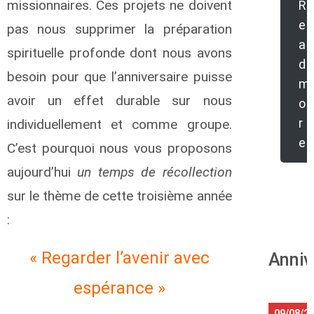
missionnaires. Ces projets ne doivent
R
e
pas nous supprimer la préparation
a
spirituelle profonde dont nous avons
d
besoin pour que l’anniversaire puisse
m
avoir un effet durable sur nous
o
r
individuellement et comme groupe.
e
C’est pourquoi nous vous proposons
aujourd’hui
un temps de récollection
sur le thème de cette troisième année
:
« Regarder l’avenir avec
Anniv
espérance »
09/08/2