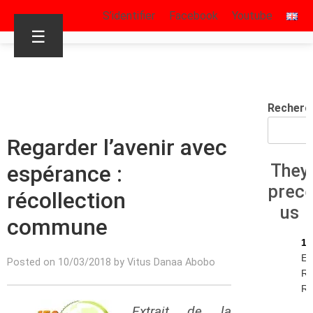
S’identifier
Facebook
Youtube
☰
Recherc
Regarder l’avenir avec
espérance :
They
prec
récollection
us
commune
13
Ec
Posted on 10/03/2018 by Vitus Danaa Abobo
Re
R.I
Extrait de la