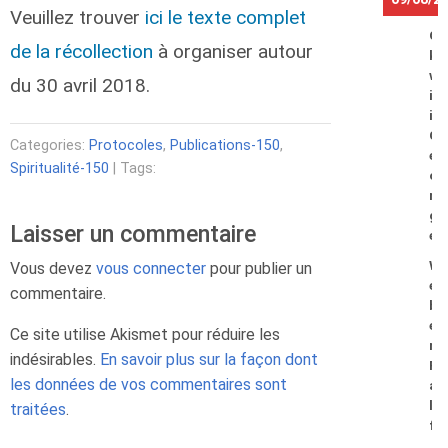
Veuillez trouver
ici le texte complet
O
de la récollection
à organiser autour
k
w
du 30 avril 2018.
i
i
G
Categories:
Protocoles
,
Publications-150
,
e
Spiritualité-150
| Tags:
o
r
g
Laisser un commentaire
e
W
Vous devez
vous connecter
pour publier un
e
commentaire.
b
e
Ce site utilise Akismet pour réduire les
r
indésirables.
En savoir plus sur la façon dont
R
les données de vos commentaires sont
a
l
traitées
.
f