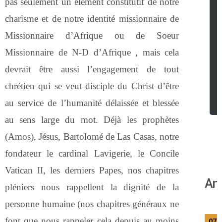
pas seulement un élément constitutif de notre
charisme et de notre identité missionnaire de
Missionnaire d’Afrique ou de Soeur
Missionnaire de N-D d’Afrique , mais cela
devrait être aussi l’engagement de tout
chrétien qui se veut disciple du Christ d’être
au service de l’humanité délaissée et blessée
au sens large du mot. Déjà les prophètes
(Amos), Jésus, Bartolomé de Las Casas, notre
fondateur le cardinal Lavigerie, le Concile
Vatican II, les derniers Papes, nos chapitres
An
pléniers nous rappellent la dignité de la
personne humaine (nos chapitres généraux ne
font que nous rappeler cela depuis au moins
07/