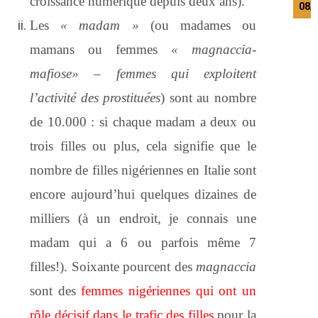
croissance numérique depuis deux ans).
08/
Les
« madam »
(ou madames ou
mamans ou femmes
« magnaccia-
mafiose» – femmes qui exploitent
l’activité des prostituées
) sont au nombre
de 10.000 : si chaque madam a deux ou
trois filles ou plus, cela signifie que le
nombre de filles nigériennes en Italie sont
encore aujourd’hui quelques dizaines de
milliers (à un endroit, je connais une
madam qui a 6 ou parfois même 7
filles!). Soixante pourcent des
magnaccia
sont des
femmes nigériennes qui ont un
rôle décisif dans le trafic des filles
pour la