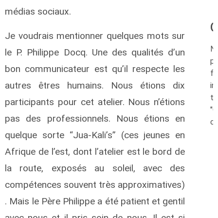
médias sociaux.
O
Je voudrais mentionner quelques mots sur
N
le P. Philippe Docq. Une des qualités d’un
p
bon communicateur est qu’il respecte les
f
autres êtres humains. Nous étions dix
in
t
participants pour cet atelier. Nous n’étions
"O
pas des professionnels. Nous étions en
ca
quelque sorte “Jua-Kali’s” (ces jeunes en
Afrique de l’est, dont l’atelier est le bord de
la route, exposés au soleil, avec des
compétences souvent très approximatives)
. Mais le Père Philippe a été patient et gentil
avec nous et il pris soin de nous. Il est si