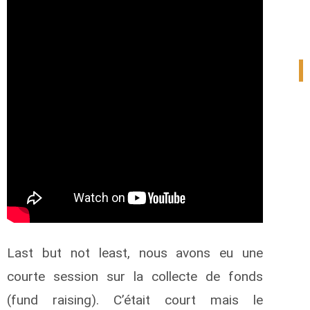
1
Last but not least, nous avons eu une
courte session sur la collecte de fonds
(fund raising). C’était court mais le