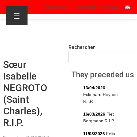
S’identifier
Facebook
Youtube
☰
Rechercher
Sœur
Isabelle
They preceded us
NEGROTO
13/04/2026
Eckehard Reynen
(Saint
R.I.P.
Charles),
16/03/2026
Piet
R.I.P.
Bergmann R.I.P.
11/03/2026
Felix