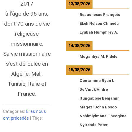
2017
13/08/2026
à l’âge de 96 ans,
Beauchesne François
dont 70 ans de vie
Ekeh Nelson Chinedu
Lyubah Humphrey A.
religieuse
missionnaire.
14/08/2026
Sa vie missionnaire
Mugalihya M. Fidèle
s’est déroulée en
15/08/2026
Algérie, Mali,
Contamina Ryan L.
Tunisie, Italie et
De Vinck André
France.
Itungabose Benjamin
Magezi John Bosco
Categories:
Elles nous
Nshimiyimana Theogène
ont précédés
| Tags:
Nyirenda Peter