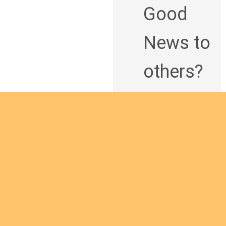
Good
News to
others?
J
o
i
n
u
s