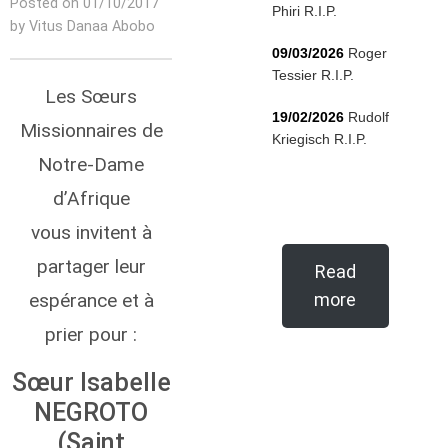
Posted on 01/10/2017
Phiri R.I.P.
by Vitus Danaa Abobo
09/03/2026
Roger
Tessier R.I.P.
Les Sœurs
19/02/2026
Rudolf
Missionnaires de
Kriegisch R.I.P.
Notre-Dame
d’Afrique
vous invitent à
partager leur
Read
espérance et à
more
prier pour :
Sœur Isabelle
NEGROTO
(Saint