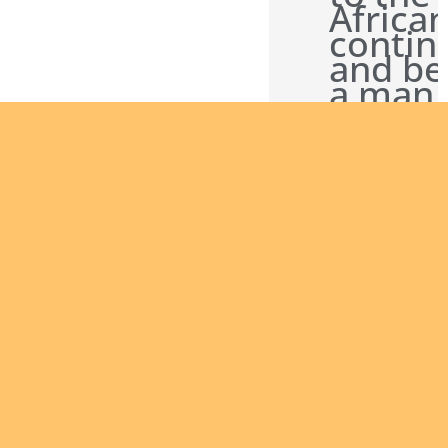
Africa
contin
and be
a man 
God
bringi
the Go
News 
others
Are you
interested
in giving
yourself