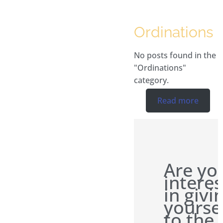
Ordinations
No posts found in the
"Ordinations"
category.
Read more
Are yo
intere
in givi
yourse
to the