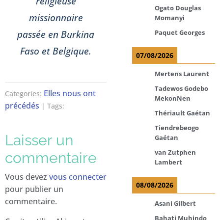
religieuse
Ogato Douglas
missionnaire
Momanyi
passée en Burkina
Paquet Georges
Faso et Belgique.
07/08/2026
Mertens Laurent
Tadewos Godebo
Elles nous ont
Categories:
MekonNen
précédés
| Tags:
Thériault Gaétan
Tiendrebeogo
Laisser un
Gaétan
van Zutphen
commentaire
Lambert
Vous devez
vous connecter
08/08/2026
pour publier un
commentaire.
Asani Gilbert
Bahati Muhindo