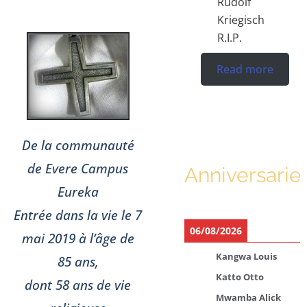
Rudolf
Kriegisch
R.I.P.
Read more
De la communauté
de Evere Campus
Anniversarie
Eureka
Entrée dans la vie le 7
06/08/2026
mai 2019 à l’âge de
Kangwa Louis
85 ans,
Katto Otto
dont 58 ans de vie
Mwamba Alick