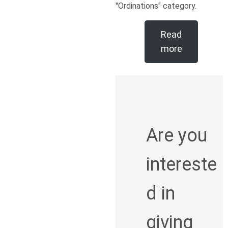
"Ordinations" category.
Read
more
Are you
intereste
d in
giving