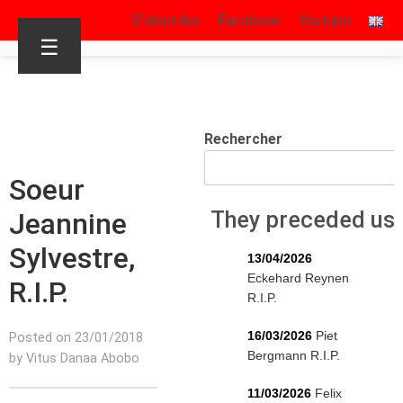
S’identifier
Facebook
Youtube
☰
Rechercher
Soeur
Jeannine
They preceded us
Sylvestre,
13/04/2026
Eckehard Reynen
R.I.P.
R.I.P.
16/03/2026
Piet
Posted on 23/01/2018
Bergmann R.I.P.
by Vitus Danaa Abobo
11/03/2026
Felix