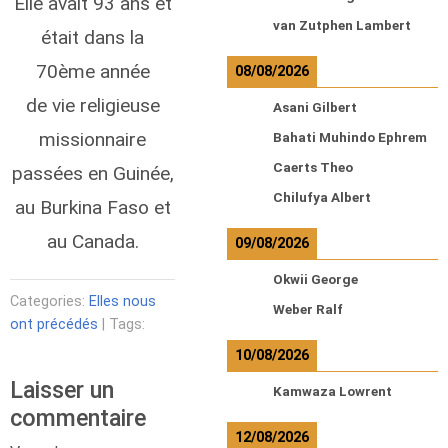
Elle avait 93 ans et
van Zutphen Lambert
était dans la
70ème année
08/08/2026
de vie religieuse
Asani Gilbert
missionnaire
Bahati Muhindo Ephrem
Caerts Theo
passées en Guinée,
Chilufya Albert
au Burkina Faso et
au Canada.
09/08/2026
Okwii George
Categories:
Elles nous
Weber Ralf
ont précédés
| Tags:
10/08/2026
Laisser un
Kamwaza Lowrent
commentaire
12/08/2026