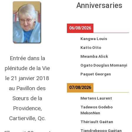
Anniversaries
06/08/2026
Kangwa Louis
Katto Otto
Mwamba Alick
Entrée dans la
Ogato Douglas Momanyi
plénitude de la Vie
Paquet Georges
le 21 janvier 2018
au Pavillon des
07/08/2026
Sœurs de la
Mertens Laurent
Providence,
Tadewos Godebo
MekonNen
Cartierville, Qc.
Thériault Gaétan
Tiendrebeogo Gaétan