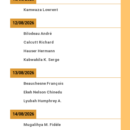
Kamwaza Lowrent
12/08/2026
Bilodeau André
Calcutt Richard
Hauser Hermann
Kabwakila K. Serge
13/08/2026
Beauchesne François
Ekeh Nelson Chinedu
Lyubah Humphrey A.
14/08/2026
Mugalihya M. Fidèle