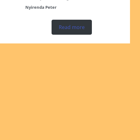
Nyirenda Peter
Read more
Ordinations
No posts found in the "Ordinations" category.
Read more