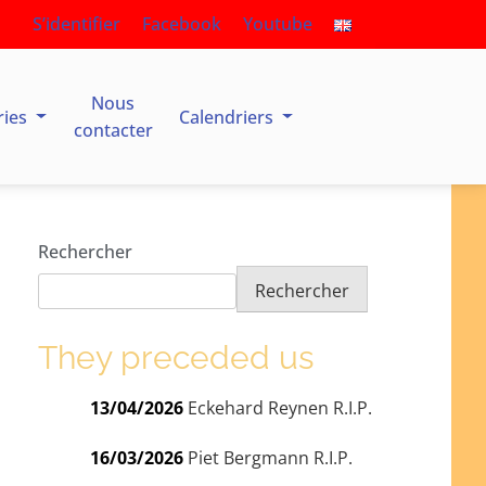
S’identifier
Facebook
Youtube
Nous
ries
Calendriers
contacter
Rechercher
Rechercher
They preceded us
13/04/2026
Eckehard Reynen R.I.P.
16/03/2026
Piet Bergmann R.I.P.