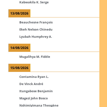
Kabwakila K. Serge
13/08/2026
Beauchesne François
Ekeh Nelson Chinedu
Lyubah Humphrey A.
14/08/2026
Mugalihya M. Fidèle
15/08/2026
Contamina Ryan L.
De Vinck André
Itungabose Benjamin
Magezi John Bosco
Nshimiyimana Theogène