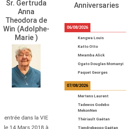
Sr. Gertruda
Anniversaries
Anna
Theodora de
Win (Adolphe-
06/08/2026
Marie )
Kangwa Louis
Katto Otto
Mwamba Alick
Ogato Douglas Momanyi
Paquet Georges
07/08/2026
Mertens Laurent
Tadewos Godebo
MekonNen
entrée dans la VIE
Thériault Gaétan
le 14 Mars 2018 à
Tiendrebeogo Gaétan