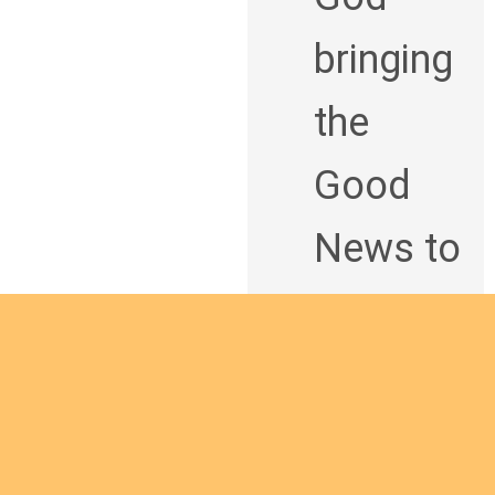
bringing
the
Good
News to
others?
J
o
i
n