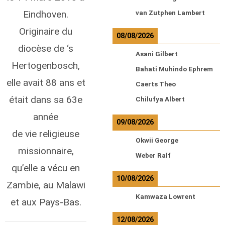
Eindhoven.
van Zutphen Lambert
Originaire du
08/08/2026
diocèse de ‘s
Asani Gilbert
Hertogenbosch,
Bahati Muhindo Ephrem
elle avait 88 ans et
Caerts Theo
était dans sa 63e
Chilufya Albert
année
09/08/2026
de vie religieuse
Okwii George
missionnaire,
Weber Ralf
qu’elle a vécu en
10/08/2026
Zambie, au Malawi
Kamwaza Lowrent
et aux Pays-Bas.
12/08/2026