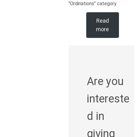
"Ordinations" category.
Read
more
Are you
intereste
d in
giving