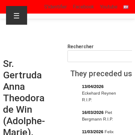
S’identifier
Facebook
Youtube
☰
Rechercher
Sr.
Gertruda
They preceded us
Anna
13/04/2026
Eckehard Reynen
Theodora
R.I.P.
de Win
16/03/2026
Piet
(Adolphe-
Bergmann R.I.P.
Marie),
11/03/2026
Felix