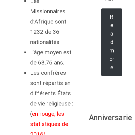
Les
Missionnaires
R
d’Afrique sont
e
1232 de 36
a
nationalités.
d
m
L’âge moyen est
or
de 68,76 ans.
e
Les confrères
sont répartis en
différents États
de vie religieuse :
(
en rouge, les
Anniversarie
statistiques de
2016)