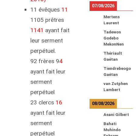
07/08/2026
11 évêques
11
Mertens
1105 prêtres
Laurent
1141
ayant fait
Tadewos
Godebo
leur serment
MekonNen
perpétuel.
Thériault
Gaétan
92 frères 9
4
Tiendrebeogo
ayant fait leur
Gaétan
serment
van Zutphen
Lambert
perpétuel
23 clercs
16
08/08/2026
ayant fait leur
Asani Gilbert
serment
Bahati
Muhindo
perpétuel
Ephrem