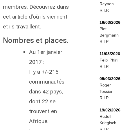
Reynen
membres. Découvrez dans
R.I.P.
cet article d’où ils viennent
16/03/2026
et ils travaillent.
Piet
Bergmann
Nombres et places.
R.I.P.
Au 1er janvier
11/03/2026
Felix Phiri
2017 :
R.I.P.
Il y a +/-215
09/03/2026
communautés
Roger
dans 42 pays,
Tessier
R.I.P.
dont 22 se
19/02/2026
trouvent en
Rudolf
Afrique.
Kriegisch
R.I.P.