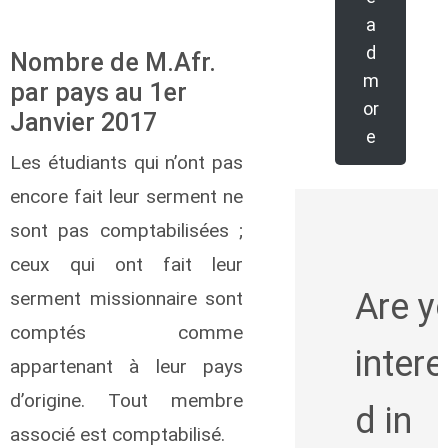
a
d
Nombre de M.Afr.
m
par pays au 1er
or
Janvier 2017
e
Les étudiants qui n’ont pas
encore fait leur serment ne
sont pas comptabilisées ;
ceux qui ont fait leur
Are y
serment missionnaire sont
comptés comme
intere
appartenant à leur pays
d’origine. Tout membre
d in
associé est comptabilisé.