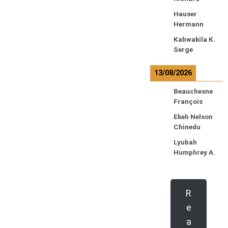
Hauser
Hermann
Kabwakila K.
Serge
13/08/2026
Beauchesne
François
Ekeh Nelson
Chinedu
Lyubah
Humphrey A.
R
e
a