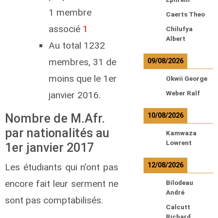
1 membre
Caerts Theo
associé
1
Chilufya
Albert
Au total 1232
membres, 31 de
09/08/2026
moins que le 1er
Okwii George
janvier 2016.
Weber Ralf
Nombre de M.Afr.
10/08/2026
par nationalités au
Kamwaza
Lowrent
1er janvier 2017
12/08/2026
Les étudiants qui n’ont pas
encore fait leur serment ne
Bilodeau
André
sont pas comptabilisés.
Calcutt
Richard