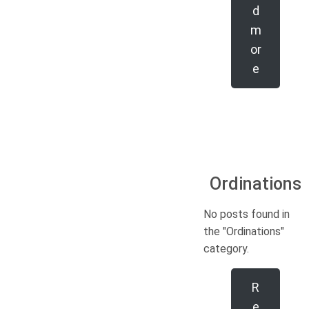
d
m
or
e
Ordinations
No posts found in
the "Ordinations"
category.
R
e