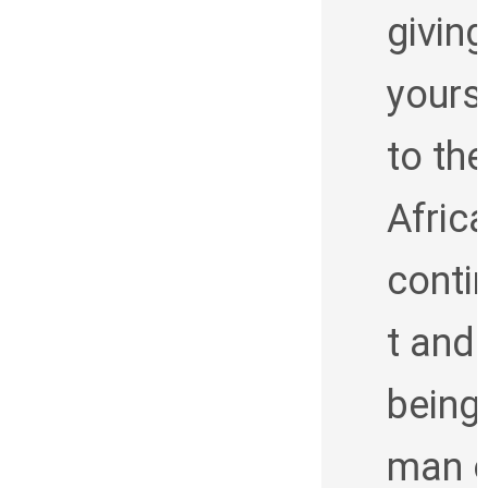
giving
yours
to the
Afric
conti
t and
being
man 