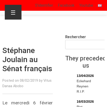
S’identifier
Facebook
Youtube
☰
Rechercher
Stéphane
Joulain au
They preceded
us
Sénat français
13/04/2026
Posted on 08/02/2019 by Vitus
Eckehard
Danaa Abobo
Reynen
R.I.P.
16/03/2026
Le mercredi 6 février
Piet