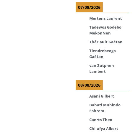
07/08/2026
Mertens Laurent
Tadewos Godebo
MekonNen
Thériault Gaétan
Tiendrebeogo
Gaétan
van Zutphen
Lambert
08/08/2026
Asani Gilbert
Bahati Muhindo
Ephrem
Caerts Theo
Chilufya Albert