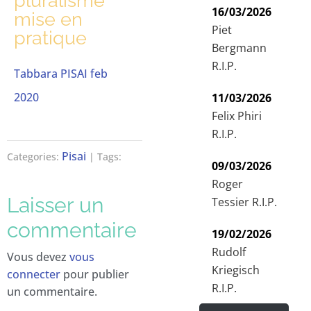
pluralisme
16/03/2026
mise en
Piet
pratique
Bergmann
R.I.P.
Tabbara PISAI feb
2020
11/03/2026
Felix Phiri
R.I.P.
Pisai
Categories:
| Tags:
09/03/2026
Roger
Laisser un
Tessier R.I.P.
commentaire
19/02/2026
Rudolf
Vous devez
vous
Kriegisch
connecter
pour publier
R.I.P.
un commentaire.