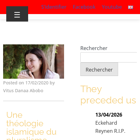
S’identifier
Facebook
Youtube
☰
Rechercher
Rechercher
Posted on 17/02/2020 by
They
Vitus Danaa Abobo
preceded us
Une
13/04/2026
théologie
Eckehard
islamique du
Reynen R.I.P.