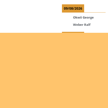
09/08/2026
Okwii George
Weber Ralf
10/08/2026
Kamwaza Lowrent
12/08/2026
Bilodeau André
Calcutt Richard
Hauser Hermann
Kabwakila K. Serge
Are you
interested
Read more
in giving