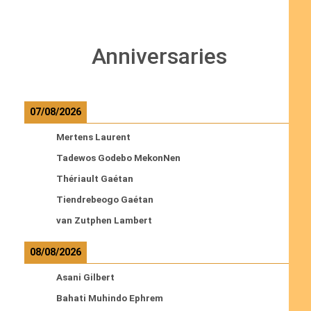
Anniversaries
07/08/2026
Mertens Laurent
Tadewos Godebo MekonNen
Thériault Gaétan
Tiendrebeogo Gaétan
van Zutphen Lambert
08/08/2026
Asani Gilbert
Bahati Muhindo Ephrem