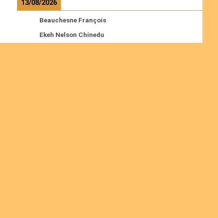
13/08/2026
Beauchesne François
Ekeh Nelson Chinedu
Lyubah Humphrey A.
Read more
Ordinations
No posts found in the "Ordinations" category.
Join us