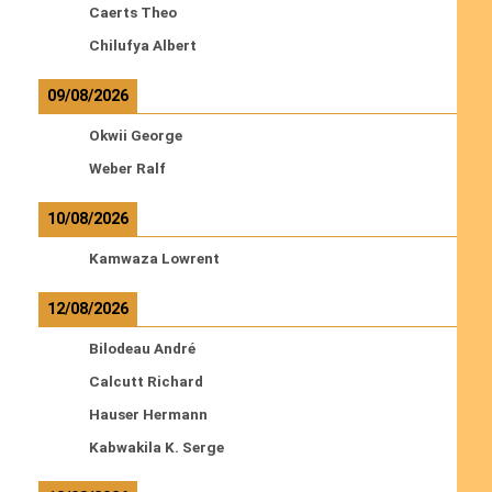
Caerts Theo
Chilufya Albert
09/08/2026
Okwii George
Weber Ralf
10/08/2026
Kamwaza Lowrent
12/08/2026
Bilodeau André
Calcutt Richard
Hauser Hermann
Kabwakila K. Serge