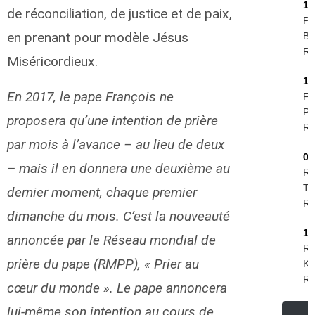
16
de réconciliation, de justice et de paix,
Pi
en prenant pour modèle Jésus
Be
R.I
Miséricordieux.
11
En 2017, le pape François ne
Fe
Phi
proposera qu’une intention de prière
R.I
par mois à l’avance – au lieu de deux
09
– mais il en donnera une deuxième au
Ro
Te
dernier moment, chaque premier
R.I
dimanche du mois. C’est la nouveauté
19
annoncée par le Réseau mondial de
Ru
prière du pape (RMPP), « Prier au
Kr
R.I
cœur du monde ». Le pape annoncera
lui-même son intention au cours de