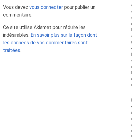
G
Vous devez
vous connecter
pour publier un
o
commentaire.
d
e
Ce site utilise Akismet pour réduire les
b
indésirables.
En savoir plus sur la façon dont
o
les données de vos commentaires sont
M
e
traitées
.
k
o
n
N
e
n
T
h
é
r
i
a
u
l