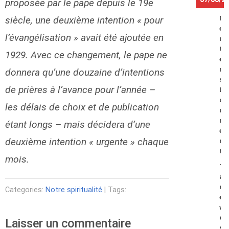
proposée par le pape depuis le 19e
siècle, une deuxième intention « pour
M
e
l’évangélisation » avait été ajoutée en
r
t
1929. Avec ce changement, le pape ne
e
n
donnera qu’une douzaine d’intentions
s
de prières à l’avance pour l’année –
L
a
les délais de choix et de publication
u
r
étant longs – mais décidera d’une
e
deuxième intention « urgente » chaque
n
t
mois.
T
a
d
Categories:
Notre spiritualité
| Tags:
e
w
o
Laisser un commentaire
s