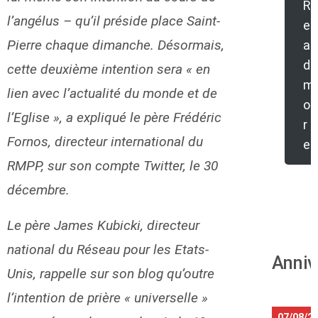
R
l’angélus – qu’il préside place Saint-
e
Pierre chaque dimanche. Désormais,
a
d
cette deuxième intention sera « en
m
lien avec l’actualité du monde et de
o
l’Eglise », a expliqué le père Frédéric
r
Fornos, directeur international du
e
RMPP, sur son compte Twitter, le 30
décembre.
Le père James Kubicki, directeur
national du Réseau pour les Etats-
Anniv
Unis, rappelle sur son blog qu’outre
l’intention de prière « universelle »
07/08/2