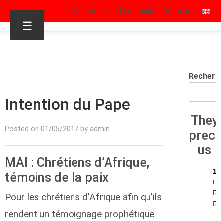
S’identifier
Facebook
Youtube
☰
Recherc
Intention du Pape
They
Posted on 01/05/2017 by admin
prec
us
MAI : Chrétiens d’Afrique,
13
témoins de la paix
Ec
Re
Pour les chrétiens d’Afrique afin qu’ils
R.I
rendent un témoignage prophétique