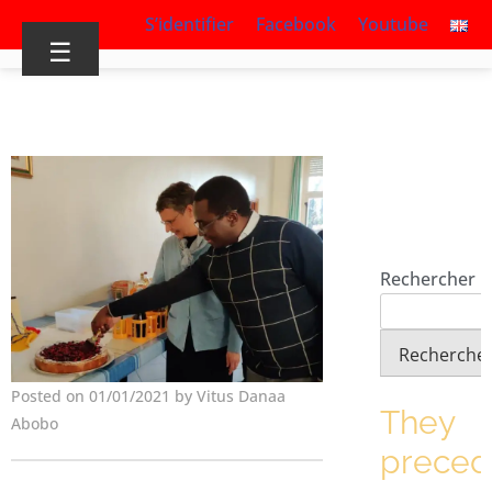
S’identifier
Facebook
Youtube
☰
Rechercher
Recherche
Posted on 01/01/2021 by Vitus Danaa
They
Abobo
prece