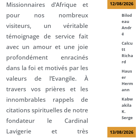
Missionnaires d’Afrique et
12/08/2026
pour nos nombreux
Bilod
eau
visiteurs, un véritable
Andr
é
témoignage de service fait
Calcu
avec un amour et une joie
tt
Richa
profondément enracinés
rd
dans la foi et motivés par les
Haus
valeurs de l’Evangile. À
er
Herm
travers vos prières et les
ann
innombrables rappels de
Kabw
akila
citations spirituelles de notre
K.
Serge
fondateur le Cardinal
Lavigerie et très
13/08/2026