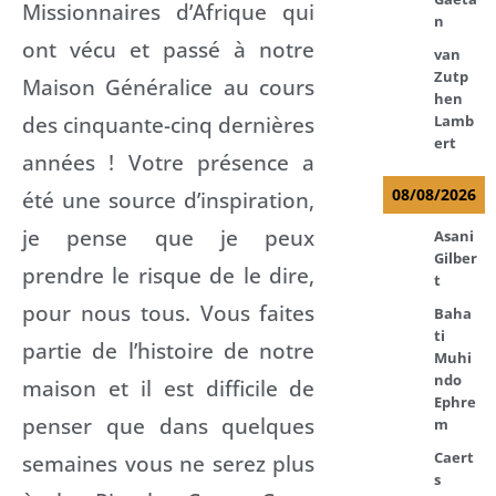
Missionnaires d’Afrique qui
n
ont vécu et passé à notre
van
Zutp
Maison Généralice au cours
hen
des cinquante-cinq dernières
Lamb
ert
années ! Votre présence a
08/08/2026
été une source d’inspiration,
je pense que je peux
Asani
Gilber
prendre le risque de le dire,
t
pour nous tous. Vous faites
Baha
ti
partie de l’histoire de notre
Muhi
ndo
maison et il est difficile de
Ephre
penser que dans quelques
m
Caert
semaines vous ne serez plus
s