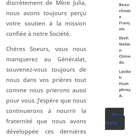
discrètement de Mère Julia,
Beau
chesn
nous avons toujours perçu
e
votre soutien à la mission
Franç
ois
confiée à notre Société.
Ekeh
Nelso
Chères Soeurs, vous nous
n
Chine
manquerez au Généralat,
du
souvenez-vous toujours de
Lyuba
h
nous dans vos prières tout
Hum
comme nous prierons aussi
phrey
A.
pour vous. J’espère que nous
continuerons à nourrir la
Read
fraternité que nous avons
more
développée ces dernières