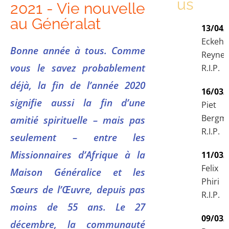
us
2021 - Vie nouvelle
au Généralat
13/04/
Eckeha
Bonne année à tous. Comme
Reyne
vous le savez probablement
R.I.P.
déjà, la fin de l’année 2020
16/03/
signifie aussi la fin d’une
Piet
Bergm
amitié spirituelle – mais pas
R.I.P.
seulement – entre les
Missionnaires d’Afrique à la
11/03/
Felix
Maison Généralice et les
Phiri
Sœurs de l’Œuvre, depuis pas
R.I.P.
moins de 55 ans. Le 27
09/03/
décembre, la communauté