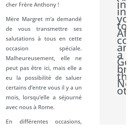
in
cher Frère Anthony !
in
yo
Mère Margret m’a demandé
to
de vous transmettre ses
Af
co
salutations à tous en cette
an
occasion spéciale.
a 
Malheureusement, elle ne
G
br
peut pas être ici, mais elle a
th
eu la possibilité de saluer
Ne
certains d’entre vous il y a un
ot
mois, lorsqu’elle a séjourné
avec nous à Rome.
En différentes occasions,