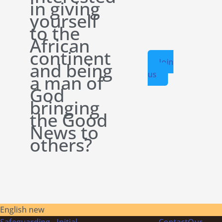
in giving
yourself
to the
African
continent
Join
and being
us
a man of
God
bringing
the Good
News to
others?
English new
Safeguarding
Initial
Contact
Our