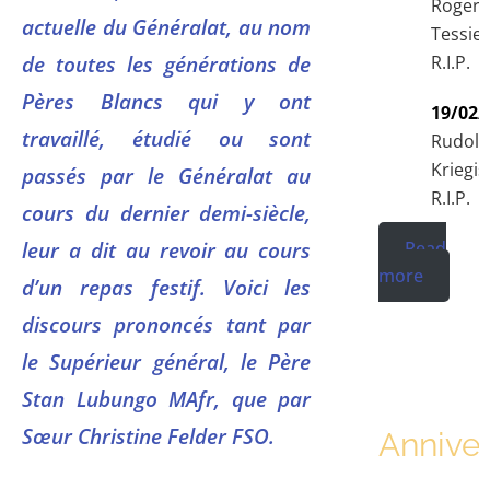
Roger
actuelle du Généralat, au nom
Tessie
de toutes les générations de
R.I.P.
Pères Blancs qui y ont
19/02/
travaillé, étudié ou sont
Rudolf
Kriegi
passés par le Généralat au
R.I.P.
cours du dernier demi-siècle,
leur a dit au revoir au cours
Read
more
d’un repas festif. Voici les
discours prononcés tant par
le Supérieur général, le Père
Stan Lubungo MAfr, que par
Sœur Christine Felder FSO.
Anniver