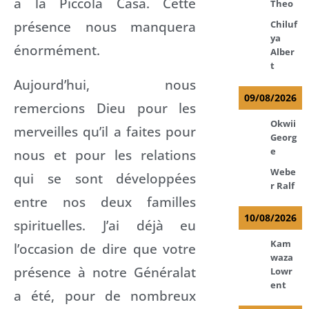
à la Piccola Casa. Cette
Theo
présence nous manquera
Chiluf
ya
énormément.
Alber
t
Aujourd’hui, nous
09/08/2026
remercions Dieu pour les
Okwii
merveilles qu’il a faites pour
Georg
e
nous et pour les relations
Webe
qui se sont développées
r Ralf
entre nos deux familles
10/08/2026
spirituelles. J’ai déjà eu
Kam
l’occasion de dire que votre
waza
présence à notre Généralat
Lowr
ent
a été, pour de nombreux