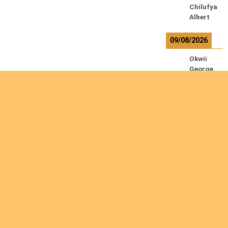
Chilufya
Albert
09/08/2026
Okwii
George
Weber
Ralf
10/08/2026
Kamwaz
a
Lowrent
12/08/2026
Bilodeau
Are you interested
André
Calcutt