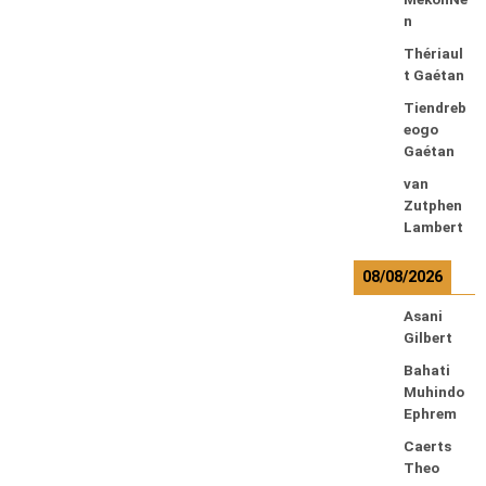
n
Thériaul
t Gaétan
Tiendreb
eogo
Gaétan
van
Zutphen
Lambert
08/08/2026
Asani
Gilbert
Bahati
Muhindo
Ephrem
Caerts
Theo