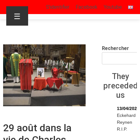
S’identifier
Facebook
Youtube
☰
Rechercher
They
preceded
us
13/04/2026
Eckehard
Reynen
29 août dans la
R.I.P.
vie de Charles