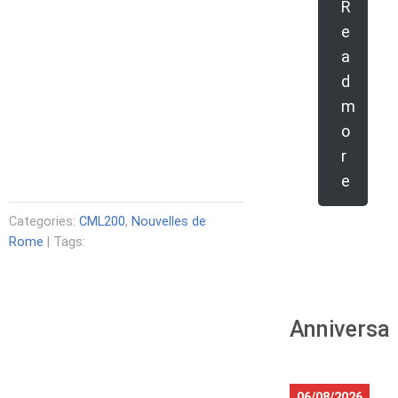
R
e
a
d
m
o
r
e
Categories:
CML200
,
Nouvelles de
Rome
| Tags:
Anniversar
06/08/2026