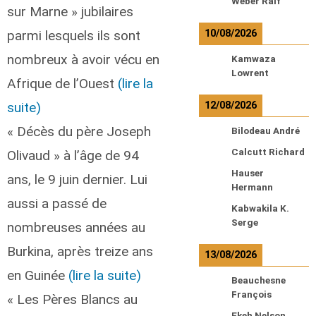
Weber Ralf
sur Marne » jubilaires
parmi lesquels ils sont
10/08/2026
nombreux à avoir vécu en
Kamwaza
Lowrent
Afrique de l’Ouest
(lire la
suite)
12/08/2026
« Décès du père Joseph
Bilodeau André
Calcutt Richard
Olivaud » à l’âge de 94
Hauser
ans, le 9 juin dernier. Lui
Hermann
aussi a passé de
Kabwakila K.
Serge
nombreuses années au
Burkina, après treize ans
13/08/2026
en Guinée
(lire la suite)
Beauchesne
François
« Les Pères Blancs au
Ekeh Nelson