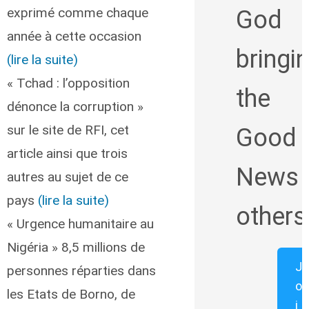
exprimé comme chaque
God
année à cette occasion
bringi
(lire la suite)
« Tchad : l’opposition
the
dénonce la corruption »
sur le site de RFI, cet
Good
article ainsi que trois
News 
autres au sujet de ce
pays
(lire la suite)
others
« Urgence humanitaire au
Nigéria » 8,5 millions de
J
personnes réparties dans
o
les Etats de Borno, de
i