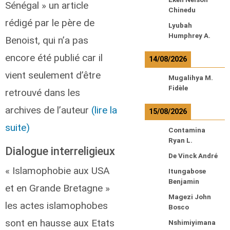
Sénégal » un article
Chinedu
rédigé par le père de
Lyubah
Humphrey A.
Benoist, qui n’a pas
encore été publié car il
14/08/2026
vient seulement d’être
Mugalihya M.
Fidèle
retrouvé dans les
archives de l’auteur
(lire la
15/08/2026
suite)
Contamina
Ryan L.
Dialogue interreligieux
De Vinck André
« Islamophobie aux USA
Itungabose
Benjamin
et en Grande Bretagne »
Magezi John
les actes islamophobes
Bosco
sont en hausse aux Etats
Nshimiyimana