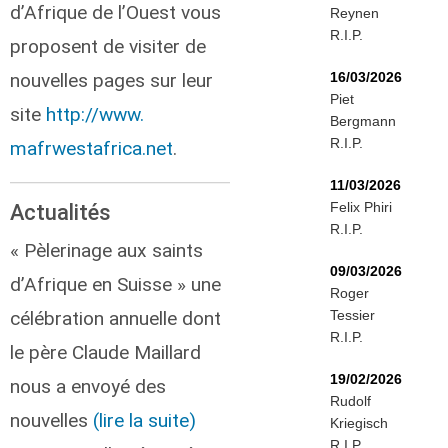
d’Afrique de l’Ouest vous
Reynen
R.I.P.
proposent de visiter de
nouvelles pages sur leur
16/03/2026
Piet
site
http://www.
Bergmann
R.I.P.
mafrwestafrica.net
.
11/03/2026
Felix Phiri
Actualités
R.I.P.
« Pèlerinage aux saints
09/03/2026
d’Afrique en Suisse » une
Roger
célébration annuelle dont
Tessier
R.I.P.
le père Claude Maillard
19/02/2026
nous a envoyé des
Rudolf
nouvelles
(lire la suite)
Kriegisch
R.I.P.