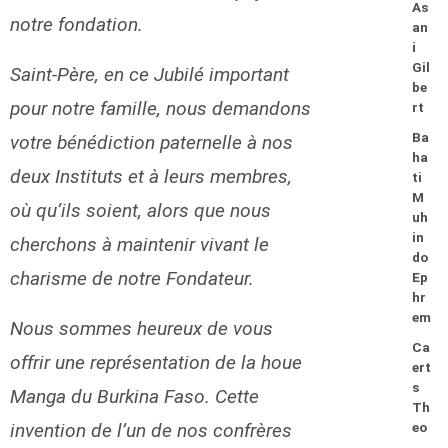
As
notre fondation.
an
i
Gil
Saint-Père, en ce Jubilé important
be
pour notre famille, nous demandons
rt
Ba
votre bénédiction paternelle à nos
ha
deux Instituts et à leurs membres,
ti
M
où qu’ils soient, alors que nous
uh
in
cherchons à maintenir vivant le
do
charisme de notre Fondateur.
Ep
hr
em
Nous sommes heureux de vous
Ca
offrir une représentation de la houe
ert
s
Manga du Burkina Faso. Cette
Th
invention de l’un de nos confrères
eo