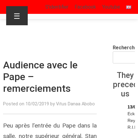
S’identifier
Facebook
Youtube
☰
Recherche
Audience avec le
Pape –
They
prece
remerciements
us
Posted on 10/02/2019 by Vitus Danaa Abobo
13/0
Ecke
Reyn
Peu après l’entrée du Pape dans la
R.I.P.
salle, notre supérieur général, Stan