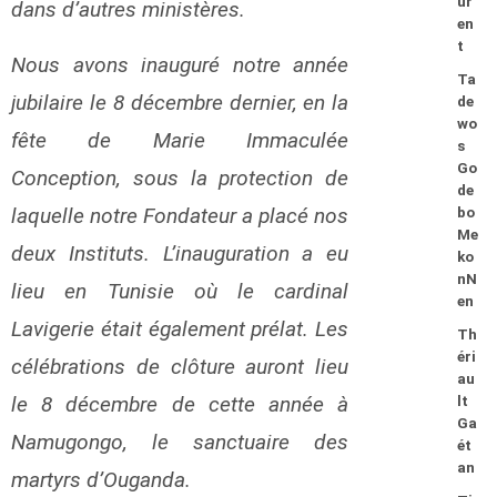
ur
dans d’autres ministères.
en
t
Nous avons inauguré notre année
Ta
jubilaire le 8 décembre dernier, en la
de
wo
fête de Marie Immaculée
s
Go
Conception, sous la protection de
de
laquelle notre Fondateur a placé nos
bo
Me
deux Instituts. L’inauguration a eu
ko
nN
lieu en Tunisie où le cardinal
en
Lavigerie était également prélat. Les
Th
éri
célébrations de clôture auront lieu
au
le 8 décembre de cette année à
lt
Ga
Namugongo, le sanctuaire des
ét
an
martyrs d’Ouganda.