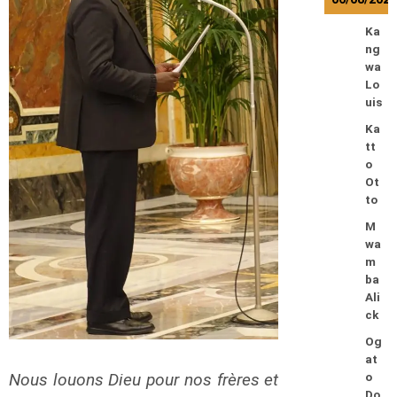
Ka
ng
wa
Lo
uis
Ka
tt
o
Ot
to
M
wa
m
ba
Ali
ck
Og
at
Nous louons Dieu pour nos frères et
o
Do