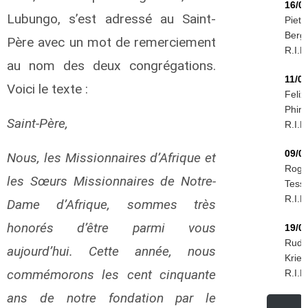
16/0
Lubungo, s’est adressé au Saint-
Piet
Berg
Père avec un mot de remerciement
R.I.P.
au nom des deux congrégations.
11/0
Voici le texte :
Felix
Phiri
Saint-Père,
R.I.P.
09/0
Nous, les Missionnaires d’Afrique et
Roge
les Sœurs Missionnaires de Notre-
Tessi
R.I.P.
Dame d’Afrique, sommes très
honorés d’être parmi vous
19/0
Rudo
aujourd’hui. Cette année, nous
Krieg
commémorons les cent cinquante
R.I.P.
ans de notre fondation par le