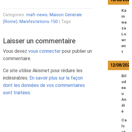
Ka
Categories:
mafr-news
,
Maison Générale
m
(Rome)
,
Manifestations-150
| Tags:
wa
za
Lo
Laisser un commentaire
wr
en
Vous devez
vous connecter
pour publier un
t
commentaire.
12/08/202
Ce site utilise Akismet pour réduire les
Bil
indésirables.
En savoir plus sur la façon
od
dont les données de vos commentaires
ea
sont traitées
.
u
An
dr
é
Ca
lc
ut