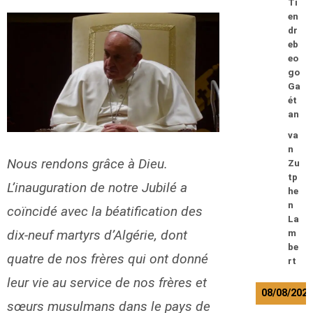
Ti
en
dr
eb
eo
go
Ga
ét
an
va
n
Nous rendons grâce à Dieu.
Zu
tp
L’inauguration de notre Jubilé a
he
n
coïncidé avec la béatification des
La
dix-neuf martyrs d’Algérie, dont
m
be
quatre de nos frères qui ont donné
rt
leur vie au service de nos frères et
08/08/202
sœurs musulmans dans le pays de