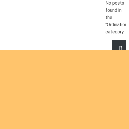
No posts
found in
the
"Ordination
category.
R
e
a
d
m
o
r
e
Are you interested