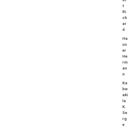
t
Ri
ch
ar
d
Ha
us
er
He
rm
an
n
Ka
bw
aki
la
K.
Se
rg
e