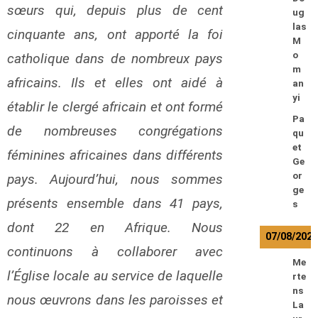
sœurs qui, depuis plus de cent
ug
las
cinquante ans, ont apporté la foi
M
o
catholique dans de nombreux pays
m
africains. Ils et elles ont aidé à
an
yi
établir le clergé africain et ont formé
Pa
de nombreuses congrégations
qu
et
féminines africaines dans différents
Ge
or
pays. Aujourd’hui, nous sommes
ge
présents ensemble dans 41 pays,
s
dont 22 en Afrique. Nous
07/08/202
continuons à collaborer avec
Me
l’Église locale au service de laquelle
rte
ns
nous œuvrons dans les paroisses et
La