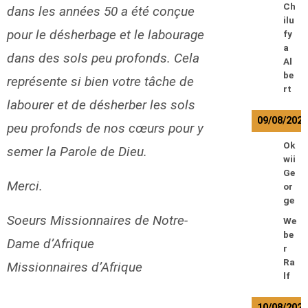
Ch
dans les années 50 a été conçue
ilu
pour le désherbage et le labourage
fy
a
dans des sols peu profonds. Cela
Al
be
représente si bien votre tâche de
rt
labourer et de désherber les sols
09/08/202
peu profonds de nos cœurs pour y
Ok
semer la Parole de Dieu.
wii
Ge
Merci.
or
ge
Soeurs Missionnaires de Notre-
We
be
Dame d’Afrique
r
Ra
Missionnaires d’Afrique
lf
10/08/202