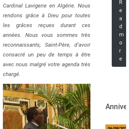
R
Cardinal Lavigerie en Algérie. Nous
e
rendons grâce à Dieu pour toutes
a
les grâces reçues durant ces
d
m
années. Nous vous sommes très
o
reconnaissants, Saint-Père, d’avoir
r
consacré un peu de temps à être
e
avec nous malgré votre agenda très
chargé.
Annive
06/08/202