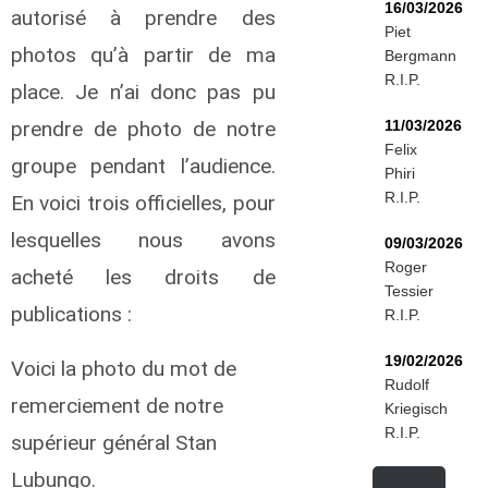
16/03/2026
autorisé à prendre des
Piet
photos qu’à partir de ma
Bergmann
R.I.P.
place. Je n’ai donc pas pu
prendre de photo de notre
11/03/2026
Felix
groupe pendant l’audience.
Phiri
R.I.P.
En voici trois officielles, pour
lesquelles nous avons
09/03/2026
Roger
acheté les droits de
Tessier
publications :
R.I.P.
19/02/2026
Voici la photo du mot de
Rudolf
remerciement de notre
Kriegisch
R.I.P.
supérieur général Stan
Lubungo.