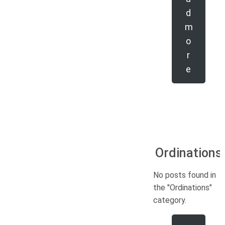
d
m
o
r
e
Ordinations
No posts found in
the "Ordinations"
category.