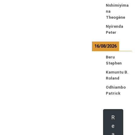
Nshimiyima
na
Theogène
Nyirenda
Peter
16/08/2026
Beru
Stephen
Kamuntu B.
Roland
Odhiambo
Patrick
R
e
a