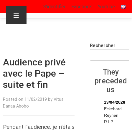
S’identifier
Facebook
Youtube
☰
Rechercher
Audience privé
avec le Pape –
They
preceded
suite et fin
us
Posted on 11/02/2019 by Vitus
13/04/2026
Danaa Abobo
Eckehard
Reynen
R.I.P.
Pendant l’audience, je n’étais