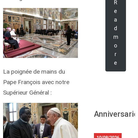
R
e
a
d
m
o
r
e
La poignée de mains du
Pape François avec notre
Supérieur Général :
Anniversari
10/08/2026