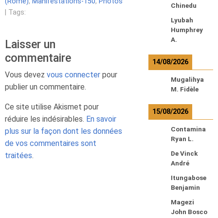
(Rome)
,
Manifestations-150
,
Photos
Chinedu
| Tags:
Lyubah
Humphrey
A.
Laisser un
commentaire
14/08/2026
Vous devez
vous connecter
pour
Mugalihya
publier un commentaire.
M. Fidèle
Ce site utilise Akismet pour
15/08/2026
réduire les indésirables.
En savoir
Contamina
plus sur la façon dont les données
Ryan L.
de vos commentaires sont
De Vinck
traitées
.
André
Itungabose
Benjamin
Magezi
John Bosco