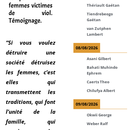
femmes victimes
Thériault Gaétan
de viol.
Tiendrebeogo
Témoignage.
Gaétan
van Zutphen
Lambert
“Si vous voulez
08/08/2026
détruire une
Asani Gilbert
société détruisez
Bahati Muhindo
les femmes, c’est
Ephrem
elles qui
Caerts Theo
transmettent les
Chilufya Albert
traditions, qui font
09/08/2026
l’unité de la
Okwii George
famille, qui
Weber Ralf