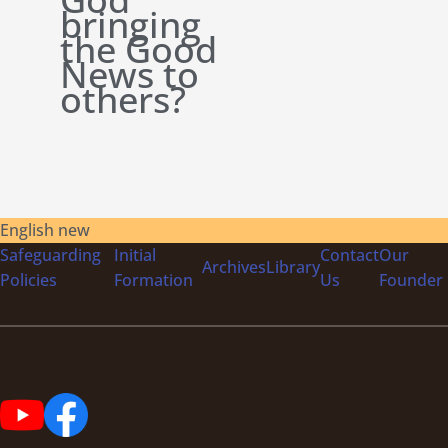
bringing
the Good
News to
others?
English new
Safeguarding
Initial
Contact
Our
Archives
Library
Policies
Formation
Us
Founder