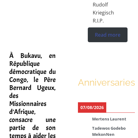
Rudolf
Kriegisch
R.I.P.
Read more
À Bukavu, en
République
démocratique du
Congo, le Père
Anniversaries
Bernard Ugeux,
des
Missionnaires
07/08/2026
d’Afrique,
consacre une
Mertens Laurent
partie de son
Tadewos Godebo
temps à aider les
MekonNen