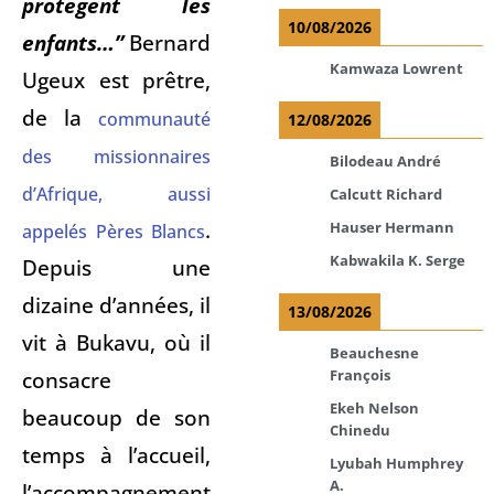
protègent les
10/08/2026
enfants…”
Bernard
Kamwaza Lowrent
Ugeux est prêtre,
de la
communauté
12/08/2026
des missionnaires
Bilodeau André
d’Afrique, aussi
Calcutt Richard
.
Hauser Hermann
appelés Pères Blancs
Kabwakila K. Serge
Depuis une
dizaine d’années, il
13/08/2026
vit à Bukavu, où il
Beauchesne
consacre
François
Ekeh Nelson
beaucoup de son
Chinedu
temps à l’accueil,
Lyubah Humphrey
A.
l’accompagnement