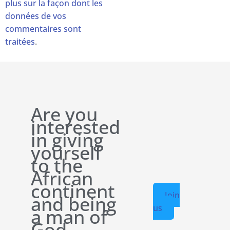
plus sur la façon dont les
données de vos
commentaires sont
traitées
.
Are you
interested
in giving
yourself
to the
African
continent
Join
and being
us
a man of
God