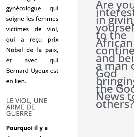
Are you
gynécologue qui
interes
in givin
soigne les femmes
yoursel
victimes de viol,
to the
qui a reçu prix
African
contine
Nobel de la paix,
and bei
et avec qui
a man o
God
Bernard Ugeux est
bringin
en lien.
the Go
News t
LE VIOL, UNE
others?
ARME DE
GUERRE
Pourquoi il y a