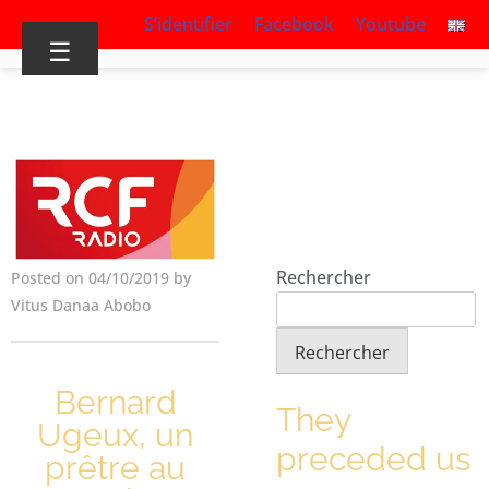
S’identifier
Facebook
Youtube
☰
Rechercher
Posted on 04/10/2019 by
Vitus Danaa Abobo
Rechercher
Bernard
They
Ugeux, un
preceded us
prêtre au