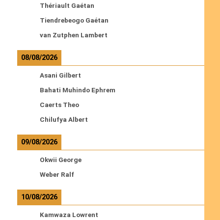
Thériault Gaétan
Tiendrebeogo Gaétan
van Zutphen Lambert
08/08/2026
Asani Gilbert
Bahati Muhindo Ephrem
Caerts Theo
Chilufya Albert
09/08/2026
Okwii George
Weber Ralf
10/08/2026
Kamwaza Lowrent