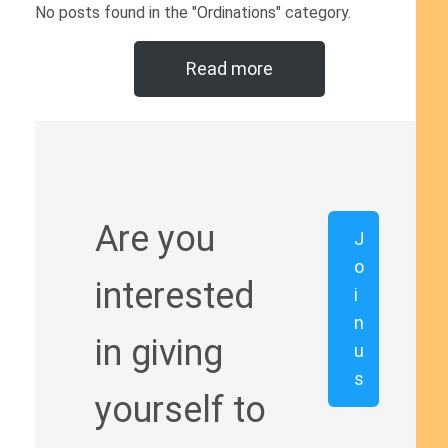
No posts found in the "Ordinations" category.
Read more
Are you
J
o
interested
i
n
in giving
u
s
yourself to