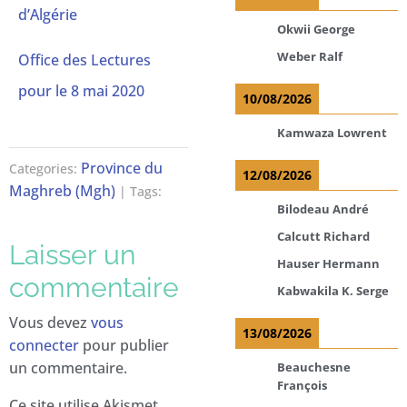
d’Algérie
Okwii George
Weber Ralf
Office des Lectures
pour le 8 mai 2020
10/08/2026
Kamwaza Lowrent
Province du
Categories:
12/08/2026
Maghreb (Mgh)
| Tags:
Bilodeau André
Calcutt Richard
Laisser un
Hauser Hermann
commentaire
Kabwakila K. Serge
Vous devez
vous
13/08/2026
connecter
pour publier
un commentaire.
Beauchesne
François
Ce site utilise Akismet