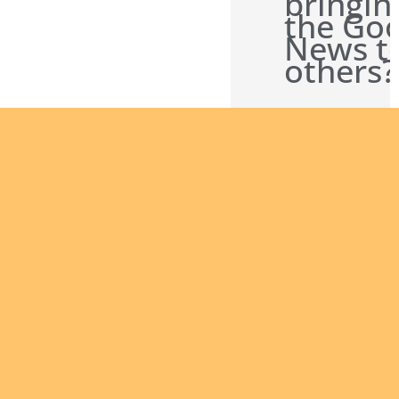
bringin
the Go
News t
others?
Are you
interested
in giving
yourself
to the