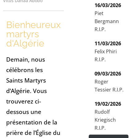
Vitus Danaa Abobo
16/03/2026
Piet
Bergmann
Bienheureux
R.I.P.
martyrs
d'Algérie
11/03/2026
Felix Phiri
Demain, nous
R.I.P.
célébrons les
09/03/2026
Saints Martyrs
Roger
Tessier R.I.P.
d’Algérie. Vous
trouverez ci-
19/02/2026
dessous une
Rudolf
Kriegisch
présentation de la
R.I.P.
prière de l’Église du