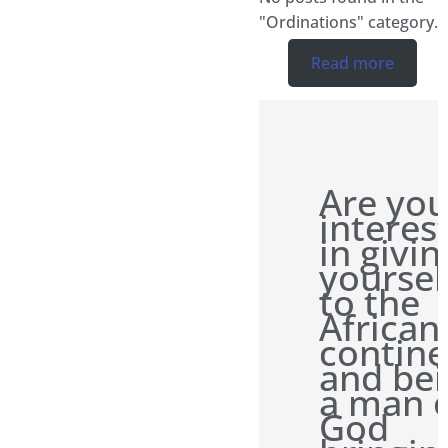
"Ordinations" category.
Read more
Are yo
interes
in givin
yoursel
to the
African
contine
and be
a man 
God