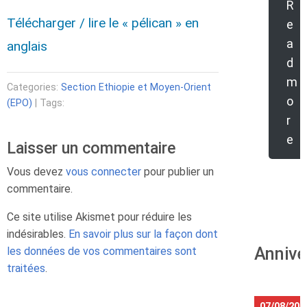
R
Télécharger / lire le « pélican » en
e
a
anglais
d
m
Categories:
Section Ethiopie et Moyen-Orient
o
(EPO)
| Tags:
r
e
Laisser un commentaire
Vous devez
vous connecter
pour publier un
commentaire.
Ce site utilise Akismet pour réduire les
indésirables.
En savoir plus sur la façon dont
Annive
les données de vos commentaires sont
traitées
.
07/08/202