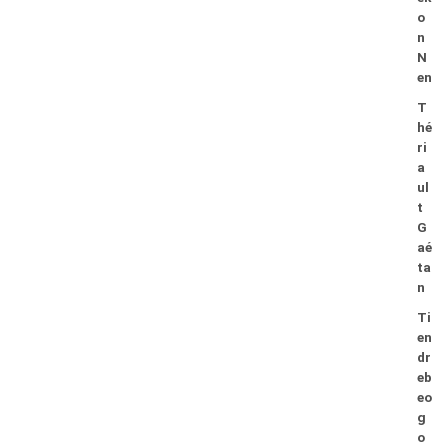
o
n
N
en
T
hé
ri
a
ul
t
G
aé
ta
n
Ti
en
dr
eb
eo
g
o