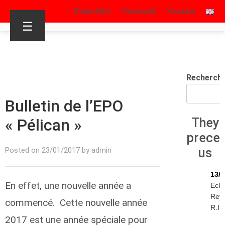
S’identifier
Facebook
Youtube
☰
Recherch
Bulletin de l’EPO
« Pélican »
They
prece
us
Posted on 23/01/2017 by admin
13/0
En effet, une nouvelle année a
Eck
Rey
commencé. Cette nouvelle année
R.I.P
2017 est une année spéciale pour