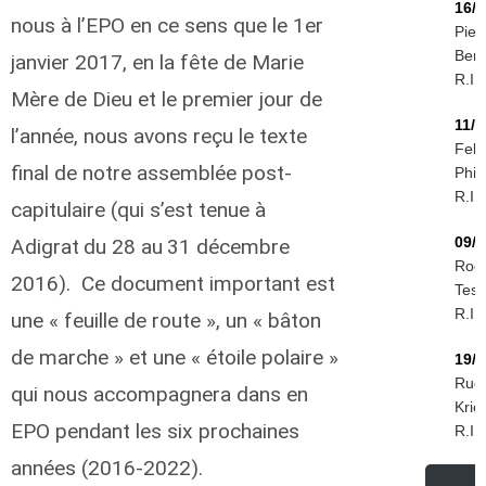
16/0
nous à l’EPO en ce sens que le 1er
Piet
Ber
janvier 2017, en la fête de Marie
R.I.P
Mère de Dieu et le premier jour de
11/0
l’année, nous avons reçu le texte
Feli
final de notre assemblée post-
Phiri
R.I.P
capitulaire (qui s’est tenue à
09/0
Adigrat
du 28 au
31 décembre
Rog
2016). Ce document important est
Tess
R.I.P
une « feuille de route », un « bâton
de marche » et une « étoile polaire »
19/0
Rudo
qui nous accompagnera dans en
Krie
EPO pendant les six prochaines
R.I.P
années (2016-2022).