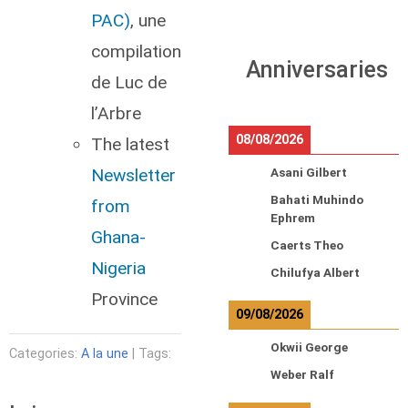
PAC)
, une
compilation
Anniversaries
de Luc de
l’Arbre
08/08/2026
The latest
Newsletter
Asani Gilbert
Bahati Muhindo
from
Ephrem
Ghana-
Caerts Theo
Nigeria
Chilufya Albert
Province
09/08/2026
Okwii George
Categories:
A la une
| Tags:
Weber Ralf