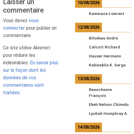
Laisser un
10/08/2026
commentaire
Kamwaza Lowrent
Vous devez
vous
12/08/2026
connecter
pour publier un
commentaire.
Bilodeau André
Ce site utilise Akismet
Calcutt Richard
pour réduire les
Hauser Hermann
indésirables.
En savoir plus
Kabwakila K. Serge
sur la façon dont les
données de vos
13/08/2026
commentaires sont
Beauchesne
traitées
.
François
Ekeh Nelson Chinedu
Lyubah Humphrey A.
14/08/2026