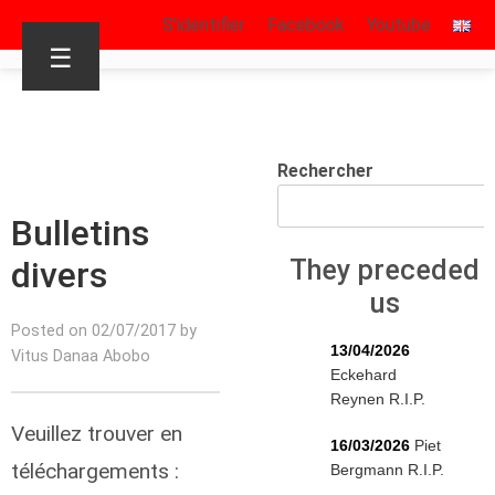
S’identifier
Facebook
Youtube
☰
Rechercher
Bulletins
divers
They preceded
us
Posted on 02/07/2017 by
13/04/2026
Vitus Danaa Abobo
Eckehard
Reynen R.I.P.
Veuillez trouver en
16/03/2026
Piet
téléchargements :
Bergmann R.I.P.