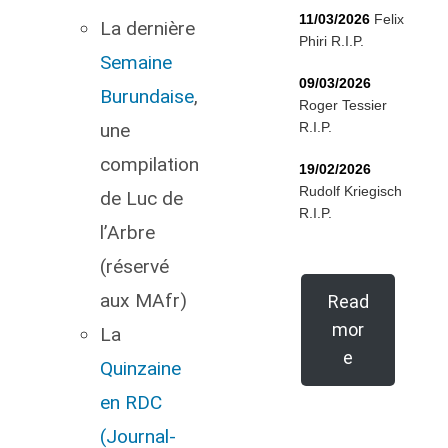
11/03/2026
Felix
La dernière
Phiri R.I.P.
Semaine
09/03/2026
Burundaise
,
Roger Tessier
une
R.I.P.
compilation
19/02/2026
Rudolf Kriegisch
de Luc de
R.I.P.
l’Arbre
(réservé
aux MAfr)
Read
mor
La
e
Quinzaine
en RDC
(Journal-