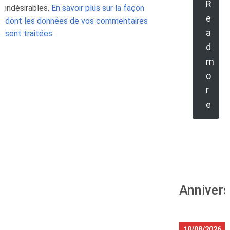
R
indésirables.
En savoir plus sur la façon
e
dont les données de vos commentaires
a
sont traitées
.
d
m
o
r
e
Annivers
10/08/2026