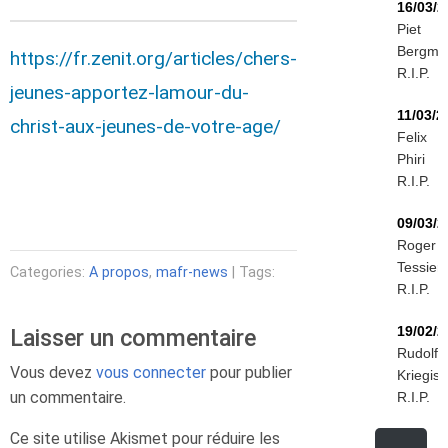
16/03/2
Piet
Bergma
https://fr.zenit.org/articles/chers-
R.I.P.
jeunes-apportez-lamour-du-
11/03/2
christ-aux-jeunes-de-votre-age/
Felix
Phiri
R.I.P.
09/03/2
Roger
Tessier
Categories:
A propos
,
mafr-news
| Tags:
R.I.P.
19/02/2
Laisser un commentaire
Rudolf
Vous devez
vous connecter
pour publier
Kriegis
un commentaire.
R.I.P.
Ce site utilise Akismet pour réduire les