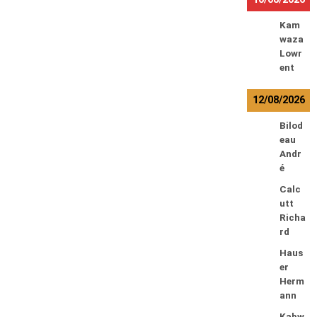
Kam
waza
Lowr
ent
12/08/2026
Bilod
eau
Andr
é
Calc
utt
Richa
rd
Haus
er
Herm
ann
Kabw