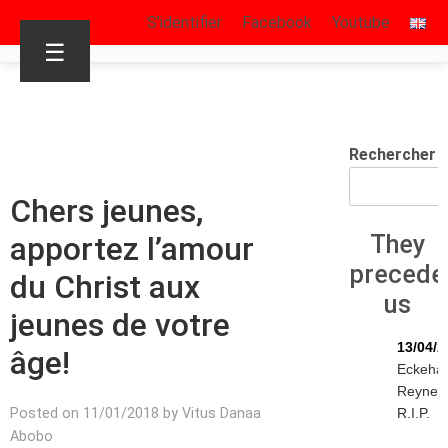
S’identifier
Facebook
Youtube
☰
Rechercher
Chers jeunes,
apportez l’amour
They
precede
du Christ aux
us
jeunes de votre
13/04/2
âge!
Eckeha
Reynen
Posted on 11/01/2018 by Vitus Danaa
R.I.P.
Abobo