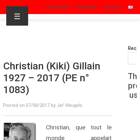
S’identifier
Facebook
Youtube
☰
Rech
Christian (Kiki) Gillain
1927 – 2017 (PE n°
Th
pr
1083)
us
Posted on 07/08/2017 by Jef Vleugels
Christian, que tout le
monde appelait