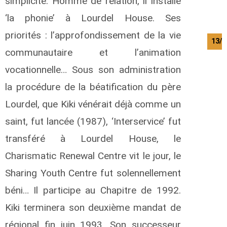
simplicité. Homme de relation, il installe
‘la phonie’ à Lourdel House. Ses
priorités : l’approfondissement de la vie
13/0
communautaire et l’animation
vocationnelle… Sous son administration
la procédure de la béatification du père
Lourdel, que Kiki vénérait déjà comme un
saint, fut lancée (1987), ‘Interservice’ fut
transféré à Lourdel House, le
Charismatic Renewal Centre vit le jour, le
Sharing Youth Centre fut solennellement
béni… Il participe au Chapitre de 1992.
Kiki terminera son deuxième mandat de
régional fin juin 1993. Son successeur