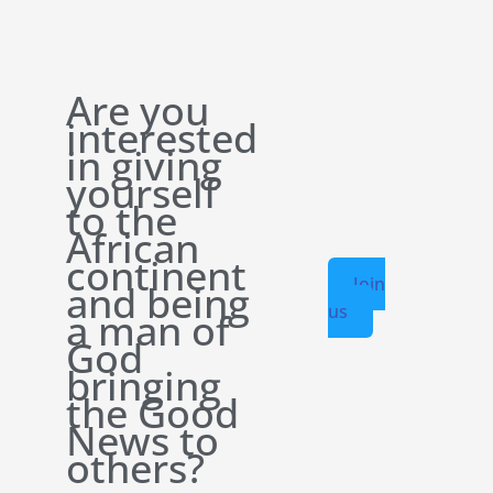
Are you
interested
in giving
yourself
to the
African
continent
Join
and being
us
a man of
God
bringing
the Good
News to
others?