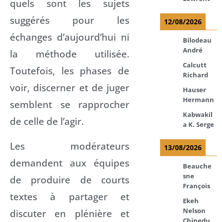
quels sont les sujets
suggérés pour les
12/08/2026
échanges d’aujourd’hui ni
Bilodeau
André
la méthode utilisée.
Calcutt
Toutefois, les phases de
Richard
voir, discerner et de juger
Hauser
Hermann
semblent se rapprocher
Kabwakil
de celle de l’agir.
a K. Serge
Les modérateurs
13/08/2026
demandent aux équipes
Beauche
sne
de produire de courts
François
textes à partager et
Ekeh
Nelson
discuter en plénière et
Chinedu