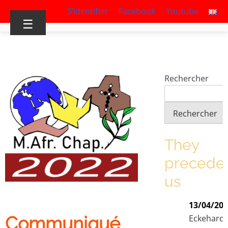
S’identifier
Facebook
Youtube
☰
Rechercher
Rechercher
They
precede
us
13/04/20
Communiqué
Eckehard