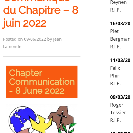
Reynen
du Chapitre – 8
R.I.P.
juin 2022
16/03/20
Piet
Bergman
Posted on 09/06/2022 by Jean
R.I.P.
Lamonde
11/03/20
Felix
Chapter
Phiri
Communication
R.I.P.
- 8 June 2022
09/03/20
Roger
Tessier
R.I.P.