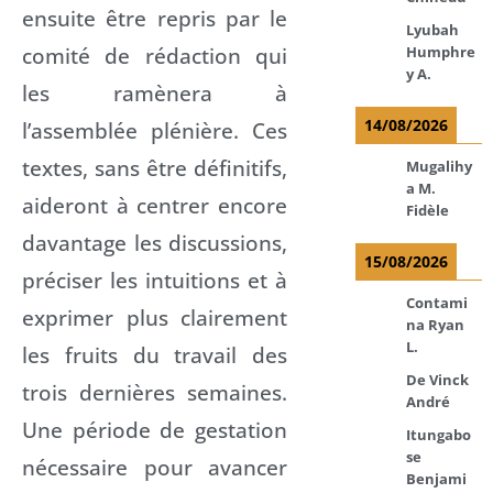
ensuite être repris par le
Lyubah
comité de rédaction qui
Humphre
y A.
les ramènera à
14/08/2026
l’assemblée plénière. Ces
textes, sans être définitifs,
Mugalihy
a M.
aideront à centrer encore
Fidèle
davantage les discussions,
15/08/2026
préciser les intuitions et à
Contami
exprimer plus clairement
na Ryan
L.
les fruits du travail des
De Vinck
trois dernières semaines.
André
Une période de gestation
Itungabo
se
nécessaire pour avancer
Benjami