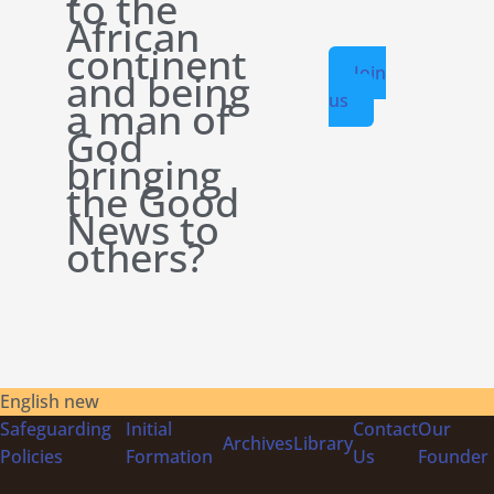
to the
African
continent
Join
and being
us
a man of
God
bringing
the Good
News to
others?
English new
Safeguarding
Initial
Contact
Our
Archives
Library
Policies
Formation
Us
Founder