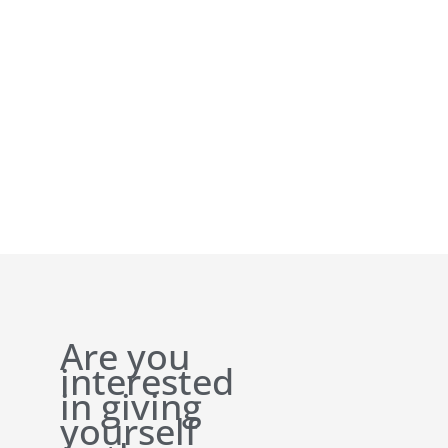
Are you
interested
in giving
yourself