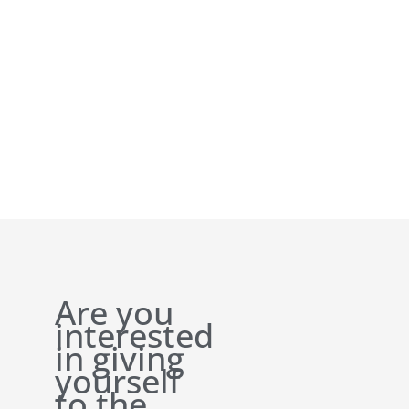
Are you
interested
in giving
yourself
to the