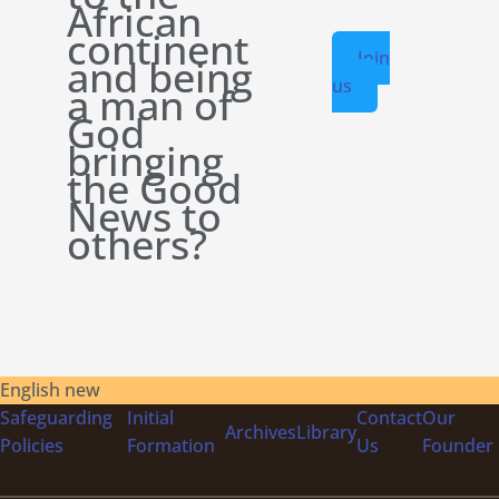
African
continent
Join
and being
us
a man of
God
bringing
the Good
News to
others?
English new
Safeguarding
Initial
Contact
Our
Archives
Library
Policies
Formation
Us
Founder