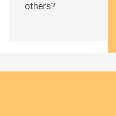
others?
Join us