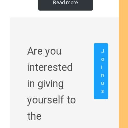
Read more
Are you
J
o
interested
i
n
in giving
u
s
yourself to
the