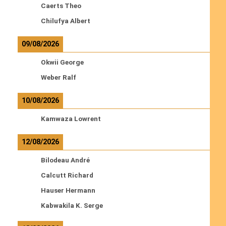
Caerts Theo
Chilufya Albert
09/08/2026
Okwii George
Weber Ralf
10/08/2026
Kamwaza Lowrent
12/08/2026
Bilodeau André
Calcutt Richard
Hauser Hermann
Kabwakila K. Serge