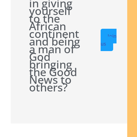
in giving
yourself
to the
African
continent
Join
and being
us
a man of
God
bringing
the Good
News to
others?