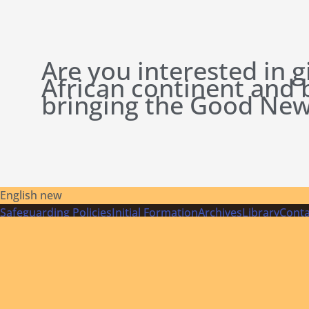
Are you interested in g
African continent and
bringing the Good New
English new
Safeguarding Policies
Initial
Formation
Archives
Library
Conta