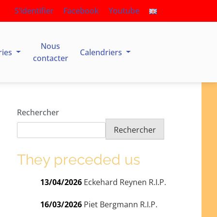
S’identifier
Facebook
Youtube
Nous
ries
Calendriers
contacter
Rechercher
Rechercher
They preceded us
13/04/2026
Eckehard Reynen R.I.P.
16/03/2026
Piet Bergmann R.I.P.