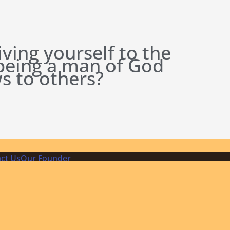
iving yourself to the
 being a man of God
s to others?
ct Us
Our Founder