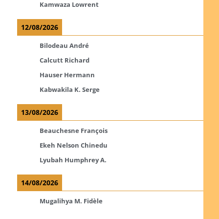
Kamwaza Lowrent
12/08/2026
Bilodeau André
Calcutt Richard
Hauser Hermann
Kabwakila K. Serge
13/08/2026
Beauchesne François
Ekeh Nelson Chinedu
Lyubah Humphrey A.
14/08/2026
Mugalihya M. Fidèle