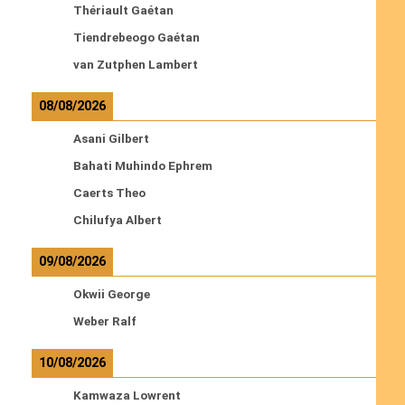
Thériault Gaétan
Tiendrebeogo Gaétan
van Zutphen Lambert
08/08/2026
Asani Gilbert
Bahati Muhindo Ephrem
Caerts Theo
Chilufya Albert
09/08/2026
Okwii George
Weber Ralf
10/08/2026
Kamwaza Lowrent