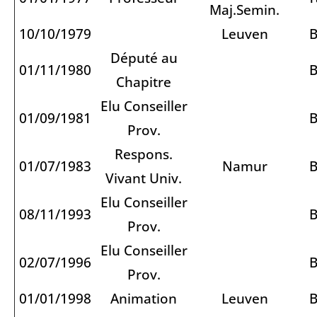
Maj.Semin.
10/10/1979
Leuven
B
Député au
01/11/1980
B
Chapitre
Elu Conseiller
01/09/1981
B
Prov.
Respons.
01/07/1983
Namur
B
Vivant Univ.
Elu Conseiller
08/11/1993
B
Prov.
Elu Conseiller
02/07/1996
B
Prov.
01/01/1998
Animation
Leuven
B