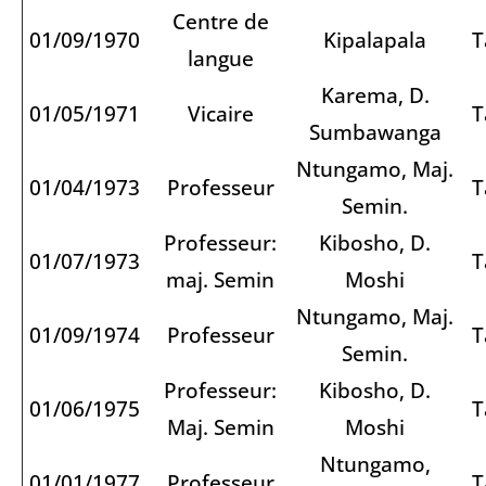
Centre de
01/09/1970
Kipalapala
T
langue
Karema, D.
01/05/1971
Vicaire
T
Sumbawanga
Ntungamo, Maj.
01/04/1973
Professeur
T
Semin.
Professeur:
Kibosho, D.
01/07/1973
T
maj. Semin
Moshi
Ntungamo, Maj.
01/09/1974
Professeur
T
Semin.
Professeur:
Kibosho, D.
01/06/1975
T
Maj. Semin
Moshi
Ntungamo,
01/01/1977
Professeur
T