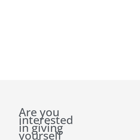
Are you
interested
in giving
yourself