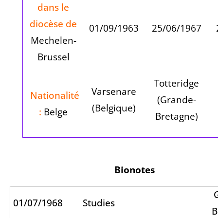
dans le
diocèse de
01/09/1963
25/06/1967
Mechelen-
Brussel
Totteridge
Varsenare
Nationalité
(Grande-
(Belgique)
:
Belge
Bretagne)
Bionotes
01/07/1968
Studies
B