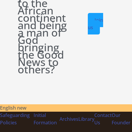
to the
African
continent
Join
and being
us
a man of
God
bringing
the Good
News to
others?
English new
Safeguarding
Initial
Contact
Our
Archives
Library
Policies
Formation
Us
Founder