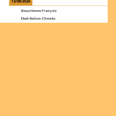
13/08/2026
Beauchesne François
Ekeh Nelson Chinedu
Lyubah Humphrey A.
Read more
Ordinations
No posts found in the "Ordinations" category.
Join us