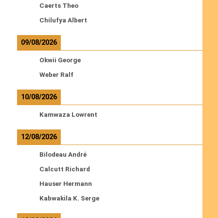
Caerts Theo
Chilufya Albert
09/08/2026
Okwii George
Weber Ralf
10/08/2026
Kamwaza Lowrent
12/08/2026
Bilodeau André
Calcutt Richard
Hauser Hermann
Kabwakila K. Serge