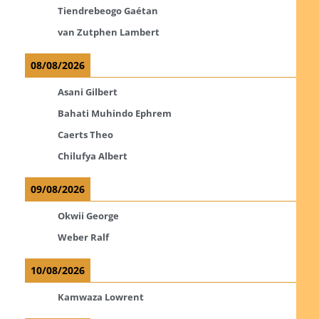
Tiendrebeogo Gaétan
van Zutphen Lambert
08/08/2026
Asani Gilbert
Bahati Muhindo Ephrem
Caerts Theo
Chilufya Albert
09/08/2026
Okwii George
Weber Ralf
10/08/2026
Kamwaza Lowrent