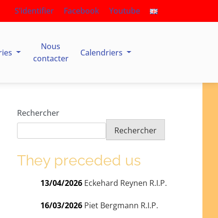
S’identifier
Facebook
Youtube
Nous
ries
Calendriers
contacter
Rechercher
Rechercher
They preceded us
13/04/2026
Eckehard Reynen R.I.P.
16/03/2026
Piet Bergmann R.I.P.