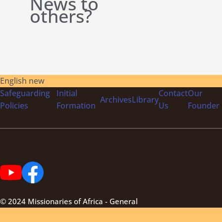
News to
others?
English new
Safeguarding
Initial
Contact
Our
Archives
Library
Policies
Formation
Us
Founder
© 2024 Missionaries of Africa - General