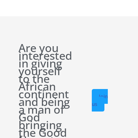
Are you
interested
in giving
yourself
to the
African
continent
Join
and being
us
a man of
God
bringing
the Good