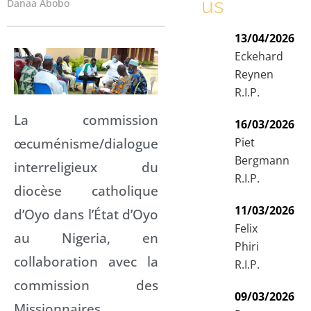
us
Danaa Abobo
13/04/2026
Eckehard
Reynen
R.I.P.
La commission
16/03/2026
œcuménisme/dialogue
Piet
Bergmann
interreligieux du
R.I.P.
diocèse catholique
11/03/2026
d’Oyo dans l’État d’Oyo
Felix
au Nigeria, en
Phiri
collaboration avec la
R.I.P.
commission des
09/03/2026
Missionnaires