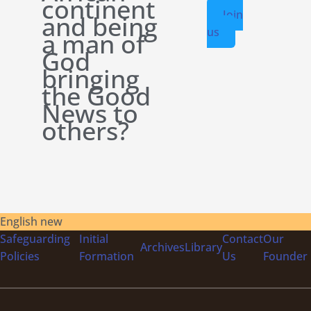
continent
Join
and being
us
a man of
God
bringing
the Good
News to
others?
English new
Safeguarding
Initial
Contact
Our
Archives
Library
Policies
Formation
Us
Founder