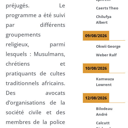
préjugés. Le
Caerts Theo
programme a été suivi
Chilufya
Albert
par différents
groupements
09/08/2026
religieux, parmi
Okwii George
lesquels : Musulmans,
Weber Ralf
chrétiens et
10/08/2026
pratiquants de cultes
Kamwaza
traditionnels africains.
Lowrent
Des avocats
12/08/2026
d’organisations de la
Bilodeau
société civile et des
André
membres de la police
Calcutt