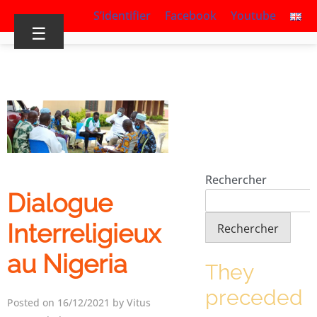
S’identifier
Facebook
Youtube
☰
Rechercher
Dialogue
Interreligieux
Rechercher
au Nigeria
They
preceded
Posted on 16/12/2021 by Vitus