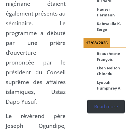
Richard
nigériane étaient
Hauser
également présents au
Hermann
séminaire. Le
Kabwakila K.
Serge
programme a débuté
par une prière
13/08/2026
d’ouverture
Beauchesne
François
prononcée par le
Ekeh Nelson
président du Conseil
Chinedu
suprême des affaires
Lyubah
Humphrey A.
islamiques, Ustaz
Dapo Yusuf.
Read more
Le révérend père
Joseph Ogundipe,