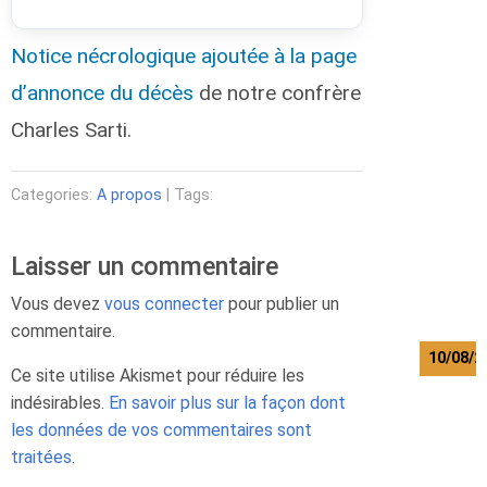
e
o
Notice nécrologique ajoutée à la page
r
g
d’annonce du décès
de notre confrère
e
Charles Sarti.
W
e
b
Categories:
A propos
| Tags:
e
r
R
Laisser un commentaire
a
l
Vous devez
vous connecter
pour publier un
f
commentaire.
10/08/2
Ce site utilise Akismet pour réduire les
K
indésirables.
En savoir plus sur la façon dont
a
les données de vos commentaires sont
m
traitées
.
w
a