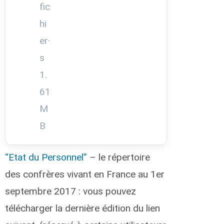
fic
t
G
hi
a
er·
é
t
s
a
n
1.
T
61
i
e
M
n
B
d
r
e
b
“Etat du Personnel”
– le répertoire
e
des confrères vivant en France au 1er
o
g
septembre 2017 : vous pouvez
o
G
télécharger la dernière édition du lien
a