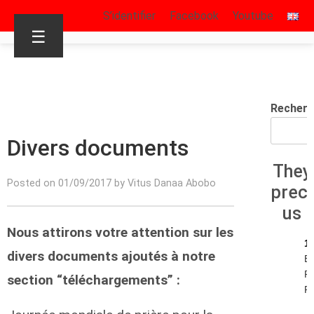
S’identifier
Facebook
Youtube
☰
Recherc
Divers documents
They
Posted on 01/09/2017 by Vitus Danaa Abobo
prec
us
Nous attirons votre attention sur les
1
divers documents ajoutés à notre
E
R
section “téléchargements” :
R.