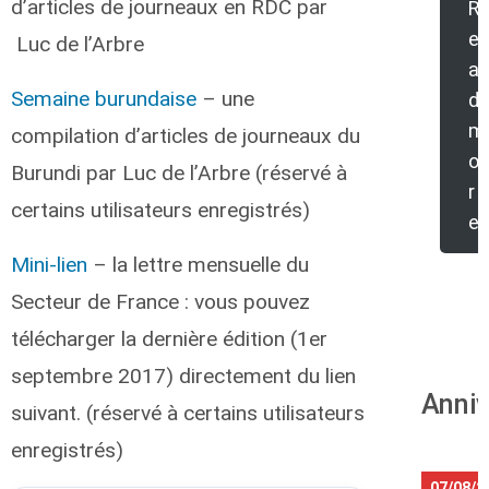
d’articles de journeaux en RDC par
R
e
Luc de l’Arbre
a
Semaine burundaise
– une
d
m
compilation d’articles de journeaux du
o
Burundi par Luc de l’Arbre (réservé à
r
certains utilisateurs enregistrés)
e
Mini-lien
– la lettre mensuelle du
Secteur de France : vous pouvez
télécharger la dernière édition (1er
septembre 2017) directement du lien
Anniv
suivant. (réservé à certains utilisateurs
enregistrés)
07/08/2