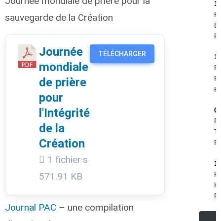
Journée mondiale de prière pour la
1
Pi
sauvegarde de la Création
B
R.
Journée
TÉLÉCHARGER
1
mondiale
Fe
Ph
de prière
R.
pour
l'Intégrité
0
R
de la
Te
Création
R.
1 fichier·s
1
Ru
571.91 KB
Kr
R.
Journal PAC
– une compilation