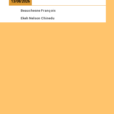
13/08/2026
Beauchesne François
Ekeh Nelson Chinedu
Lyubah Humphrey A.
Read more
Ordinations
No posts found in the "Ordinations" category.
Join us