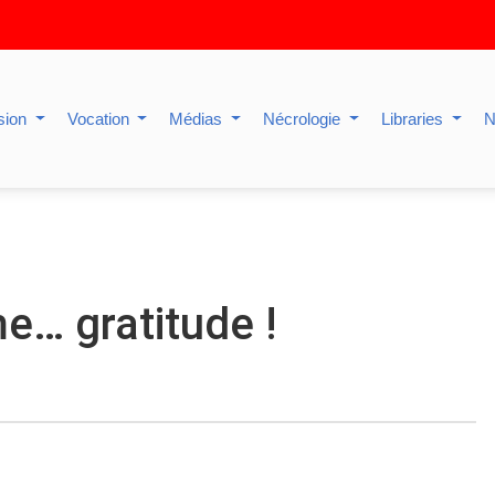
sion
Vocation
Médias
Nécrologie
Libraries
N
e… gratitude !