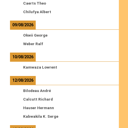
Caerts Theo
Chilufya Albert
09/08/2026
Okwii George
Weber Ralf
10/08/2026
Kamwaza Lowrent
12/08/2026
Bilodeau André
Calcutt Richard
Hauser Hermann
Kabwakila K. Serge