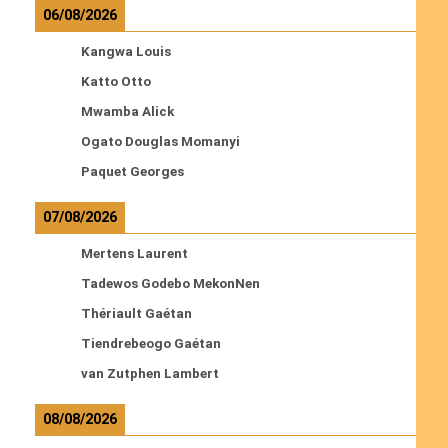
06/08/2026
Kangwa Louis
Katto Otto
Mwamba Alick
Ogato Douglas Momanyi
Paquet Georges
07/08/2026
Mertens Laurent
Tadewos Godebo MekonNen
Thériault Gaétan
Tiendrebeogo Gaétan
van Zutphen Lambert
08/08/2026