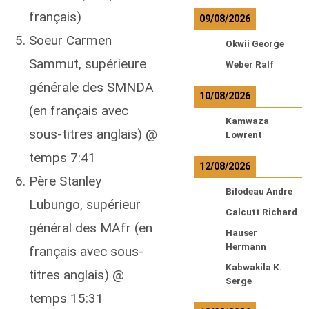
français)
09/08/2026
Soeur Carmen
Okwii George
Sammut, supérieure
Weber Ralf
générale des SMNDA
10/08/2026
(en français avec
Kamwaza
sous-titres anglais) @
Lowrent
temps 7:41
12/08/2026
Père Stanley
Bilodeau André
Lubungo, supérieur
Calcutt Richard
général des MAfr (en
Hauser
Hermann
français avec sous-
Kabwakila K.
titres anglais) @
Serge
temps 15:31