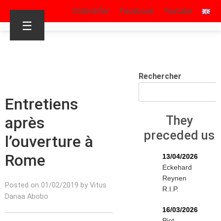
S’identifier
Facebook
Youtube
☰
Rechercher
Entretiens
après
They
preceded us
l’ouverture à
Rome
13/04/2026
Eckehard
Reynen
Posted on 01/02/2019 by Vitus
R.I.P.
Danaa Abobo
16/03/2026
Piet