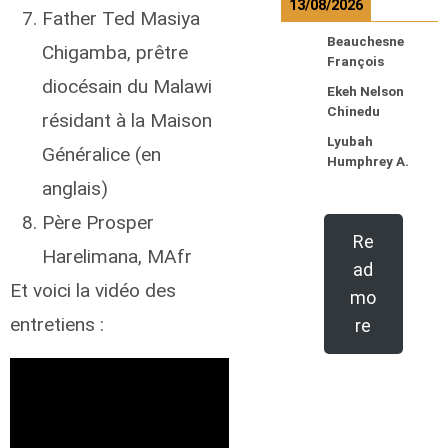
13/08/2026
Father Ted Masiya
Beauchesne
Chigamba, prêtre
François
diocésain du Malawi
Ekeh Nelson
Chinedu
résidant à la Maison
Lyubah
Généralice (en
Humphrey A.
anglais)
Père Prosper
Re
Harelimana, MAfr
ad
Et voici la vidéo des
mo
entretiens :
re