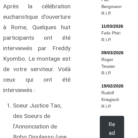
Après la célébration
Bergmann
R.I.P.
eucharistique d’ouverture
à Rome, Quelques huit
11/03/2026
Felix Phiri
participants ont été
R.I.P.
interviewés par Freddy
09/03/2026
Kyombo. Le montage est
Roger
Tessier
de votre serviteur. Voilà
R.I.P.
ceux qui ont été
19/02/2026
interviewés :
Rudolf
Kriegisch
Soeur Justice Tao,
R.I.P.
des Soeurs de
Re
l’Annonciation de
ad
Bobo Dioulasso (une