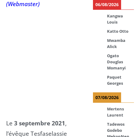
(Webmaster)
06/08/2026
Kangwa
Louis
Katto Otto
Mwamba
Alick
Ogato
Douglas
Momanyi
Paquet
Georges
07/08/2026
Mertens
Laurent
Le
3 septembre 2021
,
Tadewos
Godebo
l’évêque Tesfaselassie
MekonNen