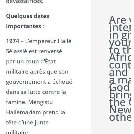
dévastatrices.
Quelques dates
Are 
inte
importantes
:
in gi
your
1974
– L’empereur Hailé
to t
Sélassié est renversé
Afri
cont
par un coup d’État
and 
militaire après que son
a ma
gouvernement a échoué
God
brin
dans sa lutte contre la
the 
famine. Mengistu
News
Hailemariam prend la
othe
tête d’une junte
militaire.