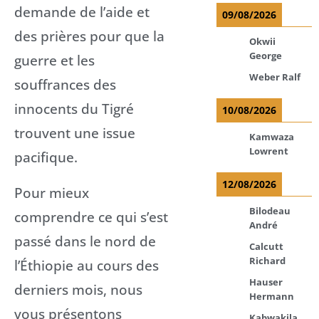
demande de l’aide et
09/08/2026
des prières pour que la
Okwii
George
guerre et les
Weber Ralf
souffrances des
innocents du Tigré
10/08/2026
trouvent une issue
Kamwaza
Lowrent
pacifique.
12/08/2026
Pour mieux
Bilodeau
comprendre ce qui s’est
André
passé dans le nord de
Calcutt
Richard
l’Éthiopie au cours des
Hauser
derniers mois, nous
Hermann
vous présentons
Kabwakila