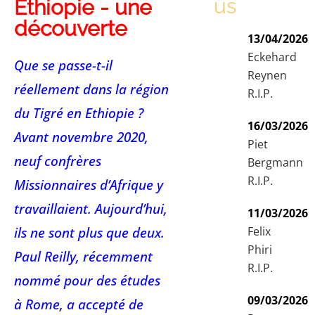
us
Ethiopie - une
découverte
13/04/2026
Eckehard
Que se passe-t-il
Reynen
réellement dans la région
R.I.P.
du Tigré en Ethiopie ?
16/03/2026
Avant novembre 2020,
Piet
neuf confrères
Bergmann
R.I.P.
Missionnaires d’Afrique y
travaillaient. Aujourd’hui,
11/03/2026
ils ne sont plus que deux.
Felix
Phiri
Paul Reilly, récemment
R.I.P.
nommé pour des études
09/03/2026
à Rome, a accepté de