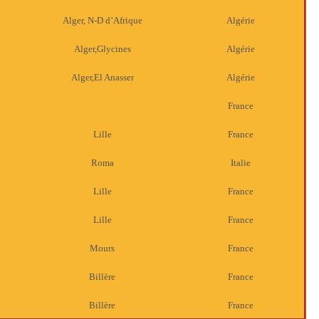
Alger, N-D d’Afrique
Algérie
Alger,Glycines
Algérie
Alger,El Anasser
Algérie
France
Lille
France
Roma
Italie
Lille
France
Lille
France
Mours
France
Billère
France
Billère
France