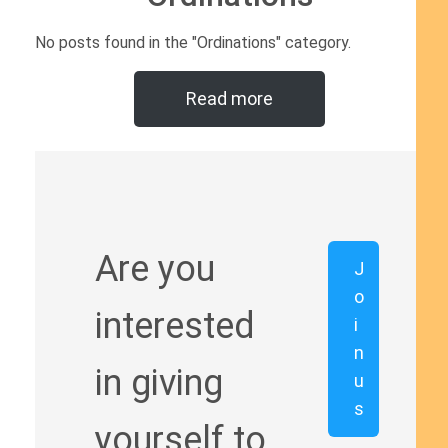
No posts found in the "Ordinations" category.
Read more
Are you
J
o
interested
i
n
in giving
u
s
yourself to