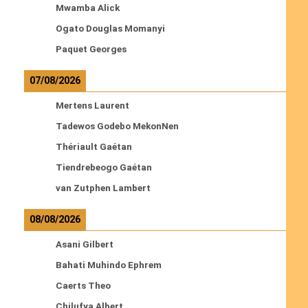
Mwamba Alick
Ogato Douglas Momanyi
Paquet Georges
07/08/2026
Mertens Laurent
Tadewos Godebo MekonNen
Thériault Gaétan
Tiendrebeogo Gaétan
van Zutphen Lambert
08/08/2026
Asani Gilbert
Bahati Muhindo Ephrem
Caerts Theo
Chilufya Albert